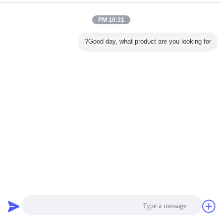
10:31 PM
Good day, what product are you looking for?
ارتداء المقاومة الألومنيوم البرونز التوأم برغي الطارد مكونات
المكونات
عجن كتلة
2022-09-09
125 الرؤى