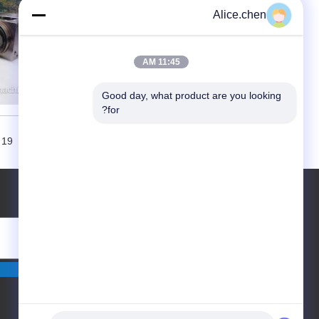
Alice.chen
ﺎﺘﺼﻟ ﺍﻶﻧ
11:45 AM
Good day, what product are you looking 
for?
 19
طلب اقتباس
أرسلت