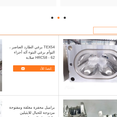
hd
hd
hd
TEX54 برغي الطارد العناصر ،
التوأم برغي النتوء آلة أجزاء
HRC58 - 62 صلابة
ﺎﺘﺼﻟ ﺍﻶﻧ
براميل محفزة مغلقة ومفتوحة
مزدوجة للحبال للايثيلين