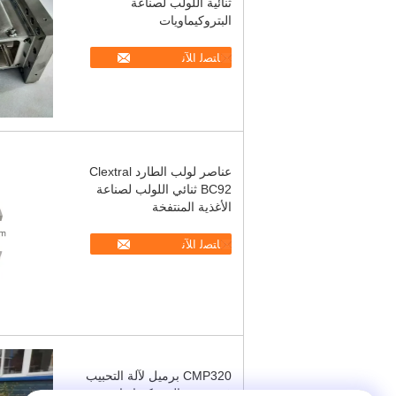
ثنائية اللولب لصناعة
البتروكيماويات
ﺎﺘﺼﻟ ﺍﻶﻧ
عناصر لولب الطارد Clextral
BC92 ثنائي اللولب لصناعة
الأغذية المنتفخة
ﺎﺘﺼﻟ ﺍﻶﻧ
CMP320 برميل لآلة التحبيب
في مصنع البتروكيماويات