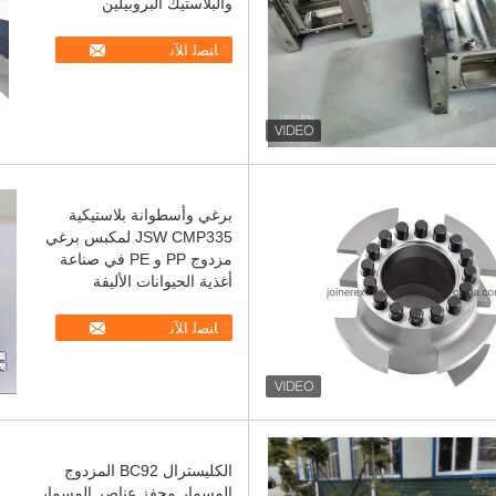
والبلاستيك البروبيلين
ﺎﺘﺼﻟ ﺍﻶﻧ
برغي وأسطوانة بلاستيكية
JSW CMP335 لمكبس برغي
مزدوج PP و PE في صناعة
أغذية الحيوانات الأليفة
ﺎﺘﺼﻟ ﺍﻶﻧ
الكليسترال BC92 المزدوج
المسمار محفز عناصر المسمار