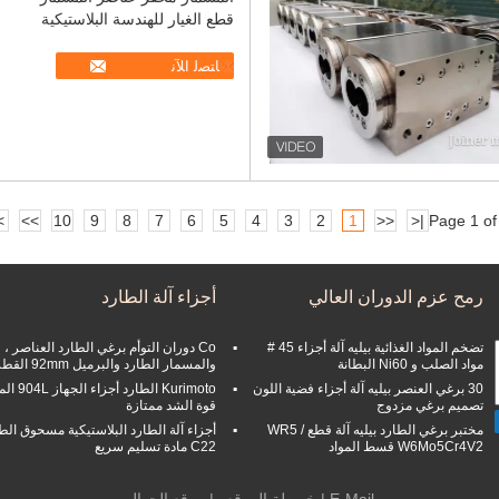
قطع الغيار للهندسة البلاستيكية
ﺎﺘﺼﻟ ﺍﻶﻧ
|
>>
10
9
8
7
6
5
4
3
2
1
<<
|<
Page 1 of
رمح عزم الدوران العالي
أجزاء آلة الطارد
تضخم المواد الغذائية بيليه آلة أجزاء 45 #
Co دوران التوأم برغي الطارد العناصر ،
مواد الصلب و Ni60 البطانة
والمسمار الطارد والبرميل 92mm القطر
30 برغي العنصر بيليه آلة أجزاء فضية اللون
Kurimoto الطارد أجزاء
تصميم برغي مزدوج
قوة الشد ممتازة
مختبر برغي الطارد بيليه آلة قطع WR5 /
أجزاء آلة الطارد البلاستيكية مسحوق الطل
W6Mo5Cr4V2 قسط المواد
C22 مادة تسليم سريع