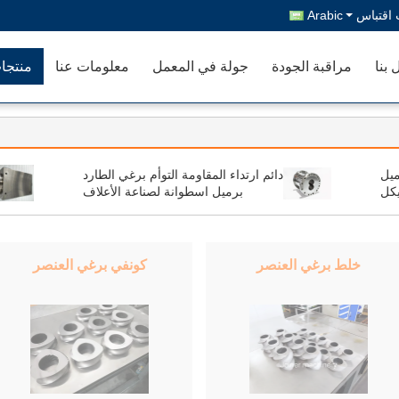
اقتباس
Arabic
 بنا
مراقبة الجودة
جولة في المعمل
معلومات عنا
منتجا
راميل
دائم ارتداء المقاومة التوأم برغي الطارد
يكل
برميل اسطوانة لصناعة الأعلاف
آلة
الغذائية
خلط برغي العنصر
كونفي برغي العنصر