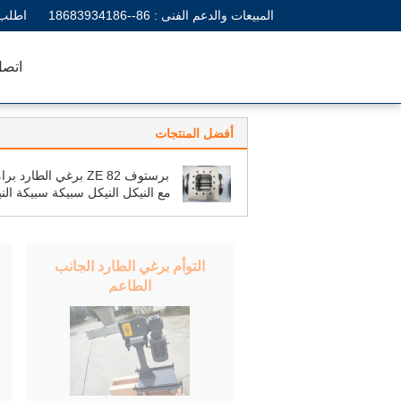
المبيعات والدعم الفنى :
86--18683934186
اطلب 
اتصل
أفضل المنتجات
برستوف ZE 82 برغي الطارد ب
مع النيكل النيكل سبيكة سبيكة الن
ل التوأم برغي الطارد 
التوأم برغي الطارد الجانب
الطاعم