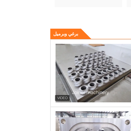
برغي وبرميل