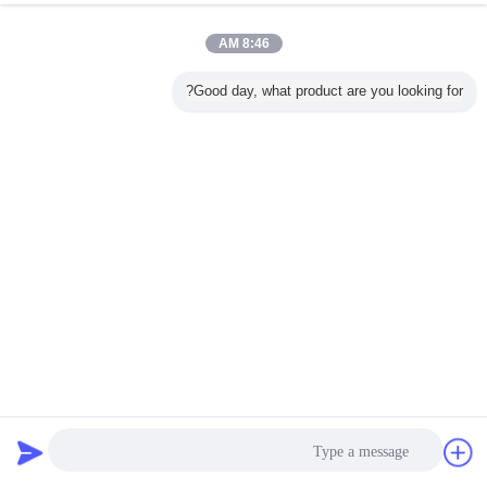
8:46 AM
Good day, what product are you looking for?
التوأم برغي الطارد أجزاء آلة قطاعات المفتاح رمح اقتران
التوأم برغي الطارد أجزاء
2022-05-13
19150 الرؤى