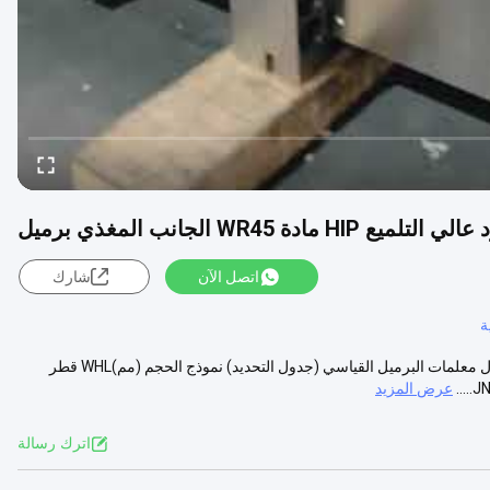
ادة WR45 الجانب المغذي برميل
اتصل الآن
شارك
ة
برغي مزدوج الطارد عالي التلميع HIP مادة WR45 الجانب المغذي برميل جدول معلمات البرميل القياسي (جدول التحديد) نموذج الحجم (مم)WHL قطر
عرض المزيد
اترك رسالة