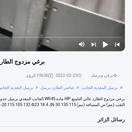
برغي مزدوج الطارد عالي التلميع HIP م
برغي وبرميل
2022-02-23
19636 الرؤى
#
برميل المغذية الجانب
#
عناصر الطارد برميل
#
برميل التغذية الجانبي
الثقب (مم) ص المسافة (مم) JN-20 115.105.132 Φ23 18.4 JN-30 135.115.....
رسائل الزائر