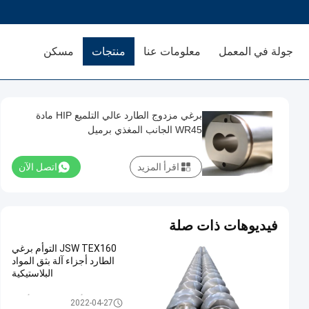
جولة في المعمل
معلومات عنا
منتجات
مسكن
برغي مزدوج الطارد عالي التلميع HIP مادة
WR45 الجانب المغذي برميل
اقرأ المزيد
اتصل الآن
فيديوهات ذات صلة
JSW TEX160 التوأم برغي
الطارد أجزاء آلة بثق المواد
البلاستيكية
التوأم برغي الطارد أجزاء
2022-04-27