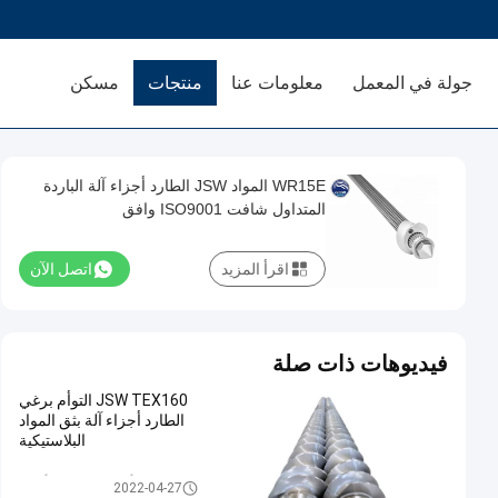
جولة في المعمل
معلومات عنا
منتجات
مسكن
WR15E المواد JSW الطارد أجزاء آلة الباردة
المتداول شافت ISO9001 وافق
اقرأ المزيد
اتصل الآن
فيديوهات ذات صلة
JSW TEX160 التوأم برغي
الطارد أجزاء آلة بثق المواد
البلاستيكية
التوأم برغي الطارد أجزاء
2022-04-27