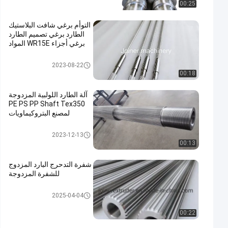
00:25
التوأم برغي شافت البلاستيك
الطارد برغي تصميم الطارد
برغي أجزاء WR15E المواد
عناصر المسمار
2023-08-22
00:18
آلة الطارد اللولبية المزدوجة
PE PS PP Shaft Tex350
لمصنع البتروكيماويات
رمح الطارد
2023-12-13
00:13
شفرة التدحرج البارد المزدوج
للشفرة المزدوجة
رمح الطارد
2025-04-04
00:22