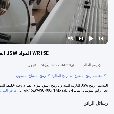
WR15E المواد JSW الطارد أجزاء آلة الباردة المتداول شافت ISO9001 وافق
رمح الطارد
2022-04-27
1156 الرؤى
#
ضمنية رمح المفتاح
#
رمح الطارد
#
رمح المفتاح المطوي
المسمار رمح JSW الباردة المتداول رمح لالبثق التوأم الطارد وجبة خ
نجار رقم الموديل: ألمانيا 34 مادة WR15EWR30 40CrNiMo ن...
عرض المزيد
رسائل الزائر