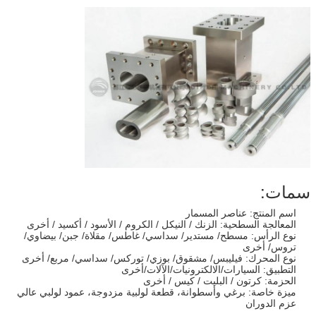
سمات:
اسم المنتج: عناصر المسمار
المعالجة السطحية: الزنك / النيكل / الكروم / الأسود / أكسيد / أخرى
نوع الرأس: مسطح/ مستدير/ سداسي/ غاطس/ مقلاة/ جبن/ بيضاوي/
تروس/ أخرى
نوع المحرك: فيليبس/ مشقوق/ بوزي/ توركس/ سداسي/ مربع/ أخرى
التطبيق: السيارات/الالكترونيات/الآلات/أخرى
الحزمة: كرتون / البليت / كيس / أخرى
ميزة خاصة: برغي وأسطوانة، قطعة لولبية مزدوجة، عمود لولبي عالي
عزم الدوران