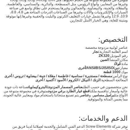
متوفرة في مجموعة متنوعة من أحجام الخيوط، مثل DIN، وANSI، وBS، وJIS، وISO
وغيرها من المعايير، وأنواع الرؤوس، مثل المسطحة، والدائرية، والسداسي، والغاطسة،
والمقلاة، والجبنة، والبيضاوية، والجمالون وغيرها.يستخدم على نطاق واسع في صناعة
السيارات والإلكترونيات والآلات وغيرها من الصناعات.الدرجات المتاحة هي 4.8، 8.8،
10.9، 12.9 وغيرها.تشمل خيارات التغليف الكرتون والبليت والحقيبة وغيرها.إنها موثوقة
ومتينة للغاية، وهي الخيار الأمثل للنجارين.
التخصيص:
عناصر لولبية مزدوجة مخصصة
اسم العلامة التجارية:
نجار
رقم الموديل:
ZK320
مكان المنشأ:
الصين
مادة:
فُولاَذ
معيار:
دين/ANSI/BS/JIS/ISO/أخرى
موك:
1000 قطعة
نوع الرأس:
مسطحة / مستديرة / سداسية / غاطسة / مقلاة / جبنة / بيضاوية / تروس / أخرى
المعالجة السطحية:
الزنك / النيكل / الكروم / الأسود / أكسيد / أخرى
نحن متخصصون في حسب الطلب
عناصر المسمار المزدوج
ل
البتروكيماويات
صناعة ذات جودة
عالية وأسعار تنافسية.ملكنا
قطع غيار الطارد برغي مزدوج
متوفرة في مجموعة متنوعة من
الأنواع مثل
براميل
,
مسامير
، و
عناصر
.يتم تصنيع منتجاتنا باستخدام مواد ومعايير عالية الجودة،
مما يضمن المتانة والموثوقية.
الدعم والخدمات:
توفر شركة Screw Elements الدعم الفني الشامل والخدمة لعملائنا.لدينا فريق من