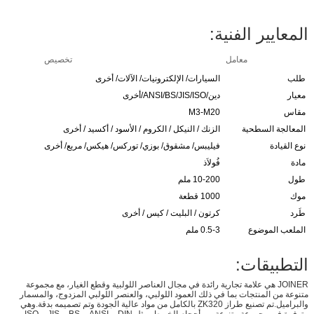
المعايير الفنية:
معامل
تخصيص
طلب
السيارات/ الإلكترونيات/ الآلات/ أخرى
معيار
دين/ANSI/BS/JIS/ISO/أخرى
مقاس
M3-M20
المعالجة السطحية
الزنك / النيكل / الكروم / الأسود / أكسيد / أخرى
نوع القيادة
فيليبس/ مشقوق/ بوزي/ توركس/ هيكس/ مربع/ أخرى
مادة
فُولاَذ
طول
10-200 ملم
موك
1000 قطعة
طَرد
كرتون / البليت / كيس / أخرى
الملعب الموضوع
0.5-3 ملم
التطبيقات:
JOINER هي علامة تجارية رائدة في مجال العناصر اللولبية وقطع الغيار، مع مجموعة
متنوعة من المنتجات بما في ذلك العمود اللولبي، والعنصر اللولبي المزدوج، والمسمار
والبراميل.تم تصنيع طراز ZK320 بالكامل من مواد عالية الجودة وتم تصميمه بدقة.وهي