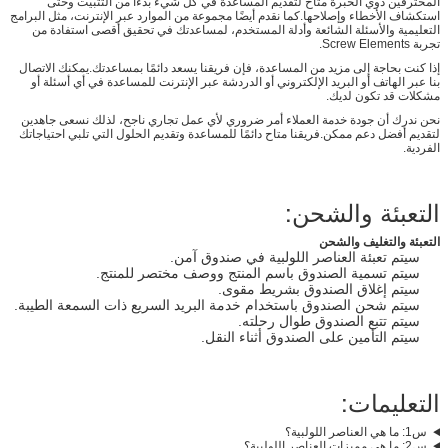
المحترفين ذوي الخبرة متاح لتقديم المساعدة في كل شيء بدءًا من التثبيت وحتى
استكشاف الأخطاء وإصلاحها.كما نقدم أيضًا مجموعة من الموارد عبر الإنترنت، مثل البرامج
التعليمية والأسئلة الشائعة وأدلة المستخدم، لمساعدتك في تحقيق أقصى استفادة من
تجربة Screw Elements.
إذا كنت بحاجة إلى مزيد من المساعدة، فإن فريقنا يسعد دائمًا بمساعدتك.يمكنك الاتصال
بنا عبر الهاتف أو البريد الإلكتروني أو الدردشة عبر الإنترنت للمساعدة في أي أسئلة أو
مشكلات قد تكون لديك.
نحن ندرك أن جودة خدمة العملاء أمر ضروري لأي عمل تجاري ناجح، لذلك نسعى جاهدين
لتقديم أفضل دعم ممكن.فريقنا متاح دائمًا للمساعدة وتقديم الحلول التي تلبي احتياجاتك
الفردية.
التعبئة والشحن:
التعبئة والتغليف والشحن
سيتم تعبئة العناصر اللولبية في صندوق آمن.
سيتم تسمية الصندوق باسم المنتج ووصف مختصر للمنتج.
سيتم إغلاق الصندوق بشريط مقوى.
سيتم شحن الصندوق باستخدام خدمة البريد السريع ذات السمعة الطيبة.
سيتم تتبع الصندوق طوال رحلته.
سيتم التأمين على الصندوق أثناء النقل.
التعليمات:
س1: ما هي العناصر اللولبية؟
س2: ما هي مميزات العناصر اللولبية؟