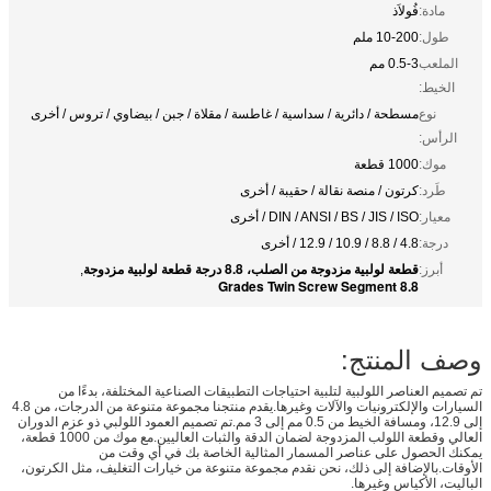
مادة:
فُولاَذ
طول:
10-200 ملم
الملعب
0.5-3 مم
الخيط:
نوع
مسطحة / دائرية / سداسية / غاطسة / مقلاة / جبن / بيضاوي / تروس / أخرى
الرأس:
موك:
1000 قطعة
طَرد:
كرتون / منصة نقالة / حقيبة / أخرى
معيار:
DIN / ANSI / BS / JIS / ISO / أخرى
درجة:
4.8 / 8.8 / 10.9 / 12.9 / أخرى
قطعة لولبية مزدوجة من الصلب، 8.8 درجة قطعة لولبية مزدوجة
أبرز:
,
8.8 Grades Twin Screw Segment
وصف المنتج:
تم تصميم العناصر اللولبية لتلبية احتياجات التطبيقات الصناعية المختلفة، بدءًا من
السيارات والإلكترونيات والآلات وغيرها.يقدم منتجنا مجموعة متنوعة من الدرجات، من 4.8
إلى 12.9، ومسافة الخيط من 0.5 مم إلى 3 مم.تم تصميم العمود اللولبي ذو عزم الدوران
العالي وقطعة اللولب المزدوجة لضمان الدقة والثبات العاليين.مع موك من 1000 قطعة،
يمكنك الحصول على عناصر المسمار المثالية الخاصة بك في أي وقت من
الأوقات.بالإضافة إلى ذلك، نحن نقدم مجموعة متنوعة من خيارات التغليف، مثل الكرتون،
الباليت، الأكياس وغيرها.