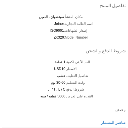
تفاصيل المنتج
مكان المنشأ:
سيتشوان ، الصين
اسم العلامة التجارية:
Joiner
إصدار الشهادات:
ISO9001
ZK320
Model Number:
شروط الدفع والشحن
الحد الأدنى لكمية:
1 قطعة
الأسعار:
USD10
تفاصيل التغليف:
خشب
وقت التسليم:
30-60 يوم
شروط الدفع:
T / T ، L / C.
القدرة على العرض:
5000 قطعة / سنة
وصف
عناصر المسمار