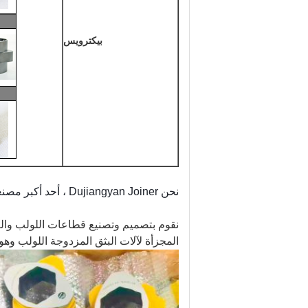
بيكترويس
نحن Dujiangyan Joiner ، أحد أكبر مصنعي أجزاء الطارد اللولبي المزدوج في الصين.كل من جودة وسعر منتجاتنا جيدة جدا.
نقوم بتصميم وتصنيع قطاعات اللولب والعج
المجزأة لآلات البثق المزدوجة اللولب وهو 