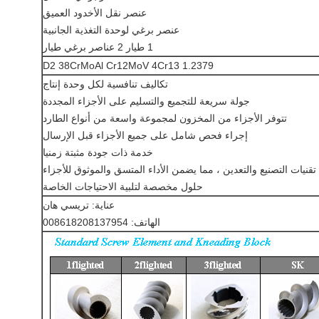
عنصر نقل الأخدود العميق
عنصر برغي لوحدة التغذية الجانبية
1 طيار 2 عناصر برغي طيار
D2 38CrMoAl Cr12MoV 4Cr13 1.2379
تكاليف تنافسية لكل وحدة إنتاج
جولة سريعة للتجميع والتسليم على الأجزاء المجددة
تتوفر الأجزاء من المخزون لمجموعة واسعة من أنواع الطارد
إجراء فحص شامل على جميع الأجزاء قبل الإرسال
خدمة ذات جودة مثبتة زمنيا
قنيات التصنيع والتعدين ، مما يضمن الأداء المتسق والموثوق للأجزاء
حلول مخصصة لتلبية الاحتياجات الخاصة
عناية: تريسي هان
الهاتف: 008618208137954