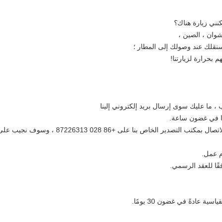
وان ، الصين ،
 بحرارة لزيارتنا!
ما عليك سوى إرسال بريد إلكتروني إلينا
نا على +86 028 87226313 ، وسوف نجيب على أسئلتك على الفور.
ًا للعقد الرسمي.
ة عادةً في غضون 30 يومًا.