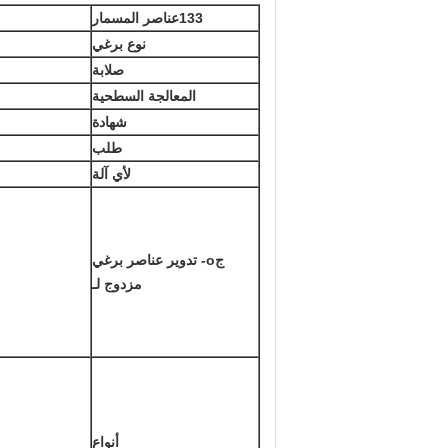
133
عناصر المسمار
نوع برغي
صلابة
المعالجة السطحية
شهادة
طلب
لأي آلة
ج
o- تدوير عناصر برغي
مزدوج لـ
أنواع