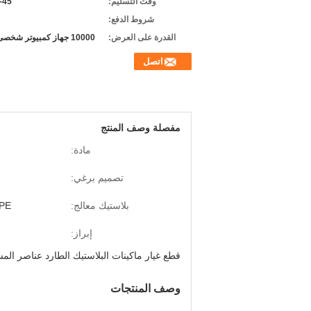
وقت التسليم:
30-45
شروط الدفع:
القدرة على العرض:
10000 جهاز كمبيوتر شخصى / سنة
اتصل
مفصلة وصف المنتج
مادة:
تصميم برغي:
بلاستيك معالج:
DPE
إبراز:
قطع غيار ماكينات البلاستيك الطارد عناصر المسم
وصف المنتجات