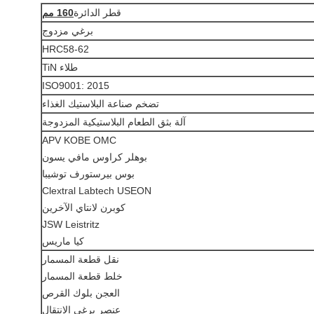
قطر الدائرة
160 م
م
برغي مزدوج
HRC58-62
طلاء TiN
ISO9001: 2015
تضخم صناعة البلاستيك الغذاء
آلة بثق الطعام البلاستيكية المزدوجة
APV KOBE OMC
بوهلر كراوس مافي يسون
بوس بيرستورف توشيبا
Clextral Labtech USEON
كوبرن لانتاي الآخرين
JSW Leistritz
كيا ماريس
نقل قطعة المسمار
خلط قطعة المسمار
العجن بلوك القرص
عنصر برغي الانتقال