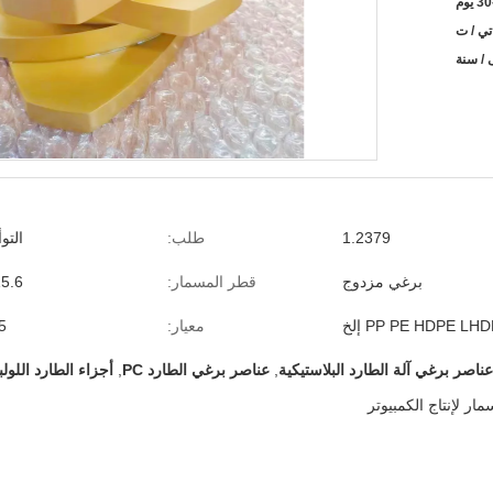
 يوم
تي / ت
1.2379
طلب:
التو
برغي مزدوج
قطر المسمار:
15.6 مم - 50
PP PE HDPE LH إلخ
معيار:
5
عناصر برغي آلة الطارد البلاستيكية
,
عناصر برغي الطارد PC
,
أجزاء الطارد اللولب
ار لإنتاج الكمبيوتر