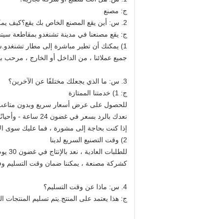
ج: مصنع
2. س: أين يقع المصنع الخاص بك يقع؟كيف يمكنني زيارة هناك؟
ج: يقع مصنعنا في مدينة تشنغدو بمقاطعة سيتش
1) يمكنك أن تطير مباشرة إلى مطار تشنغدو.سنقلك عند وصولك إلى المطار ؛
جميع عملائنا ، من الداخل أو الخارج ، مرحب بهم
3. س: ما الذي يجعلك مختلفًا عن الآخرين؟
ج: 1) خدمتنا الممتازة
للحصول على عرض أسعار سريع وبدون متاعب ، 
نعدك بالرد بسعر في غضون 24 ساعة - وأحيانًا في غضون ساعة.
إذا كنت بحاجة إلى مشورة ، فما عليك سوى الاتصال بمكتب التصدير الخاص ب
2) وقت التصنيع السريع لدينا
للطلبات العادية ، نعد بالإنتاج في غضون 30 يوم عمل.
كشركة مصنعة ، يمكننا ضمان وقت التسليم وفق
4. س: ماذا عن وقت التسليم؟
ج: هذا يعتمد على المنتج.يتم تسليم المنتجات القياسي