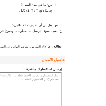
س: ما هي مدة السداد؟
ج: 1) دفع T / T ؛2) LC ؛
5. س: هل لي أن أعرف حالة طلبي؟
ج: نعم ، سوف نرسل لك معلومات وصورًا في
,
بطاقة:
أجزاء آلة الطارد
والعناصر التوأم برغي الطار
تفاصيل الاتصال
إرسال استفسارك مباشرة لنا