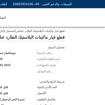
المبيعات والدعم الفنى :
86--18683934186
اطلب 
اتصل
قطع غيار ماكينات البلاستيك الطارد عناصر المسمار لإنتاج
قطع غيار ماكينات البلاستيك الطارد عنا
تفاصيل المنتج:
مكان المنشأ:
دوجيانغيان س
اسم العلامة التجارية:
ER
إصدار الشهادات:
01 2015
رقم الموديل:
شروط الدفع والشحن:
الحد الأدنى لكمية:
قابل ل
الأسعار:
قابل ل
تفاصيل التغليف:
جديرة البحر أو معيار ا