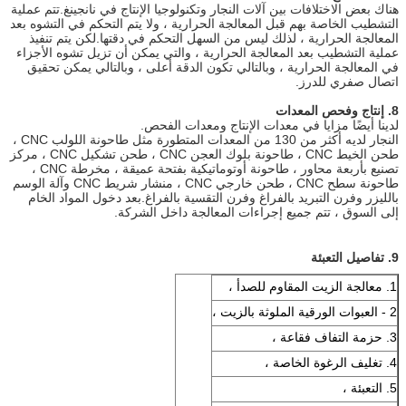
هناك بعض الاختلافات بين آلات النجار وتكنولوجيا الإنتاج في نانجينغ.تتم عملية
التشطيب الخاصة بهم قبل المعالجة الحرارية ، ولا يتم التحكم في التشوه بعد
المعالجة الحرارية ، لذلك ليس من السهل التحكم في دقتها.لكن يتم تنفيذ
عملية التشطيب بعد المعالجة الحرارية ، والتي يمكن أن تزيل تشوه الأجزاء
في المعالجة الحرارية ، وبالتالي تكون الدقة أعلى ، وبالتالي يمكن تحقيق
اتصال صفري للدرز.
8. إنتاج وفحص المعدات
لدينا أيضًا مزايا في معدات الإنتاج ومعدات الفحص.
النجار لديه أكثر من 130 من المعدات المتطورة مثل طاحونة اللولب CNC ،
طحن الخيط CNC ، طاحونة بلوك العجن CNC ، طحن تشكيل CNC ، مركز
تصنيع بأربعة محاور ، طاحونة أوتوماتيكية بفتحة عميقة ، مخرطة CNC ،
طاحونة سطح CNC ، طحن خارجي CNC ، منشار شريط CNC وآلة الوسم
بالليزر وفرن التبريد بالفراغ وفرن التقسية بالفراغ.بعد دخول المواد الخام
إلى السوق ، تتم جميع إجراءات المعالجة داخل الشركة.
9. تفاصيل التعبئة
1. معالجة الزيت المقاوم للصدأ ،
2 - العبوات الورقية الملوثة بالزيت ،
3. حزمة التفاف فقاعة ،
4. تغليف الرغوة الخاصة ،
5. التعبئة ،