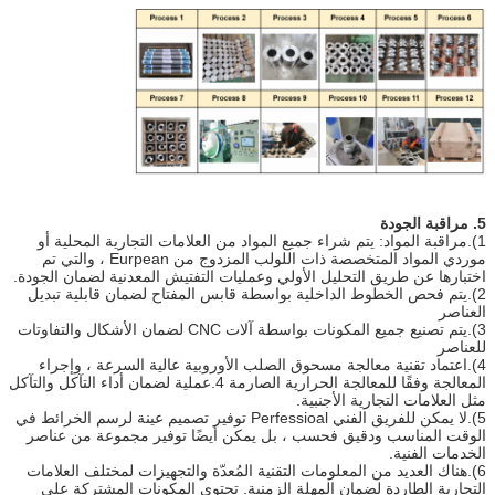
5. مراقبة الجودة
1).مراقبة المواد: يتم شراء جميع المواد من العلامات التجارية المحلية أو
موردي المواد المتخصصة ذات اللولب المزدوج من Eurpean ، والتي تم
اختبارها عن طريق التحليل الأولي وعمليات التفتيش المعدنية لضمان الجودة.
2).يتم فحص الخطوط الداخلية بواسطة قابس المفتاح لضمان قابلية تبديل
العناصر
3).يتم تصنيع جميع المكونات بواسطة آلات CNC لضمان الأشكال والتفاوتات
للعناصر
4).اعتماد تقنية معالجة مسحوق الصلب الأوروبية عالية السرعة ، وإجراء
المعالجة وفقًا للمعالجة الحرارية الصارمة 4.عملية لضمان أداء التآكل والتآكل
مثل العلامات التجارية الأجنبية.
5).لا يمكن للفريق الفني Perfessioal توفير تصميم عينة لرسم الخرائط في
الوقت المناسب ودقيق فحسب ، بل يمكن أيضًا توفير مجموعة من عناصر
الخدمات الفنية.
6).هناك العديد من المعلومات التقنية المُعدّة والتجهيزات لمختلف العلامات
التجارية الطاردة لضمان المهلة الزمنية. تحتوي المكونات المشتركة على