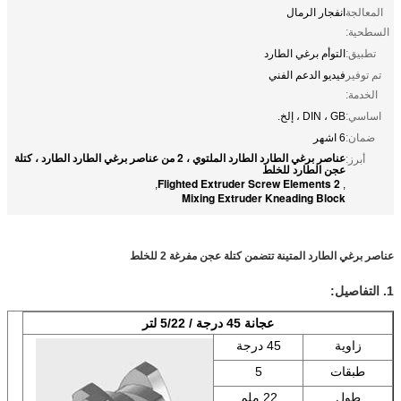
المعالجة
انفجار الرمال
السطحية:
تطبيق:
التوأم برغي الطارد
تم توفير
فيديو الدعم الفني
الخدمة:
اساسي:
DIN ، GB ، إلخ.
ضمان:
6 اشهر
عناصر برغي الطارد الطارد الملتوي ، 2 من عناصر برغي الطارد الطارد ، كتلة
أبرز:
عجن الطارد للخلط
2 Flighted Extruder Screw Elements
,
,
Mixing Extruder Kneading Block
عناصر برغي الطارد المتينة تتضمن كتلة عجن مفرغة 2 للخلط
1. التفاصيل:
عجانة 45 درجة / 5/22 لتر
زاوية
45 درجة
طبقات
5
طول
22 ملم