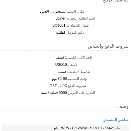
مكان المنشأ:
سيتشوان ، الصين
اسم العلامة التجارية:
Joiner
إصدار الشهادات:
ISO9001
رقم الموديل:
كطلب
شروط الدفع والشحن
الحد الأدنى لكمية:
1 قطعة
الأسعار:
USD10
تفاصيل التغليف:
خشب
وقت التسليم:
30-60 يوم
شروط الدفع:
T / T ، L / C.
القدرة على العرض:
5000 قطعة / سنة
وصف
عناصر المسمار
مادة:
6542 ، WR5 ، Cr12MoV ، SAM10 ، إلخ.