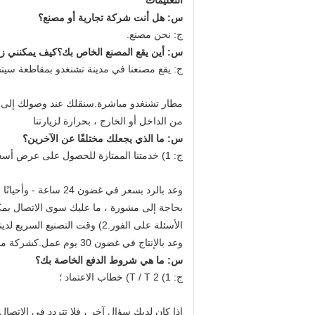
التعليمات
س: هل أنت شركة تجارية أو مصنع؟
ج: نحن مصنع.
س: أين يقع المصنع الخاص بك؟كيف يمكنني زي
ج: يقع مصنعنا في مدينة تشنغدو بمقاطعة سيتشوان ، الصين ، 1
مطار تشنغدو مباشرة.سنقلك عند وصولك إلى الم
من الداخل أو الخارج ، بحرارة لزيارتنا
س: ما الذي يجعلك مختلفًا عن الآخرين؟
ج: 1) خدمتنا الممتازة للحصول على عرض أسعار سريع وبدون متاعب فقط أرسل بريدًا إلكترونيًا إلينا نحن
وعد بالرد بسعر في غضون 24 ساعة - وأحيانًا حتى خلال ساعة.اذا أنت
بحاجة إلى مشورة ، ما عليك سوى الاتصال بمكتب التصدير على +86 028 3
الأسئلة على الفور.2) وقت التصنيع السريع لدينا للأوامر العادية ، سنفعل
وعد بالإنتاج في غضون 30 يوم عمل.كشركة مصنعة ، يمكننا ضمان وقت التسليم وفقًا للعقد الرسمي.
س: ما هي شروط الدفع الخاصة بك؟
ج: 1) T / T 2) خطاب الاعتماد ؛
إذا كان لديك سؤال آخر ، فلا تتردد في الاتصال ب