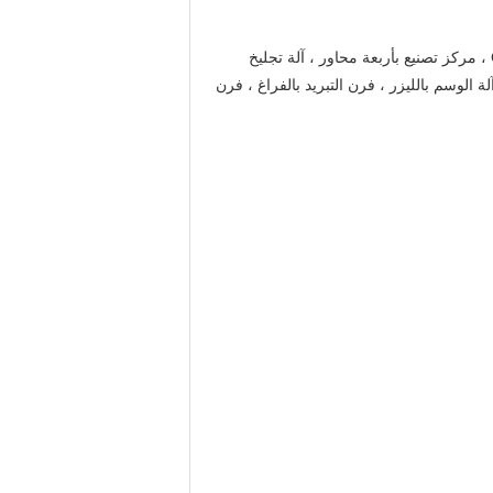
معدات صنع العناصر اللولبية - آلة تجليخ اللولب CNC ، طحن الخيوط CNC ، آلة طحن بلوك العجن CNC ، طحن تشكيل CNC ، مركز تصنيع بأربعة محاور ، آلة تجليخ
يخ السطح CNC ، آلة طحن أسطوانية CNC ، CNC المنشار الشريطي ، آلة الوسم بالليزر ، فرن التبريد بالفراغ ، فرن