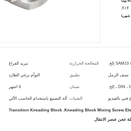
6 يوما
T / T.
SAM إلخ.
المعالجة الحرارية:
تبريد الفراغ
نسف الرمل
تطبيق:
التوأم برغي الطارد
DIN  ، إلخ.
ضمان:
6 اشهر
 فني بالفيديو
التقنيات:
آلة التصنيع باستخدام الحاسب الآلي
Transition Kneading Block
,
Kneading Block Mixing Screw El
ة عجن عنصر الانتقال