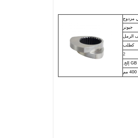
 مزدوج
جيونر
 الرمل
كطلب
2
 إلخ.