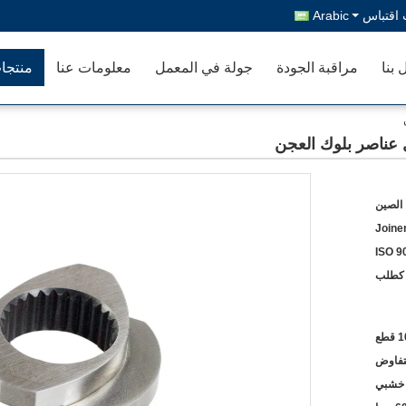
اقتباس
Arabic
 بنا
مراقبة الجودة
جولة في المعمل
معلومات عنا
منتجا
ل عناصر بلوك العجن
الصين
Joine
ISO 9
كطلب
قطع
لتفاوض
خشبي