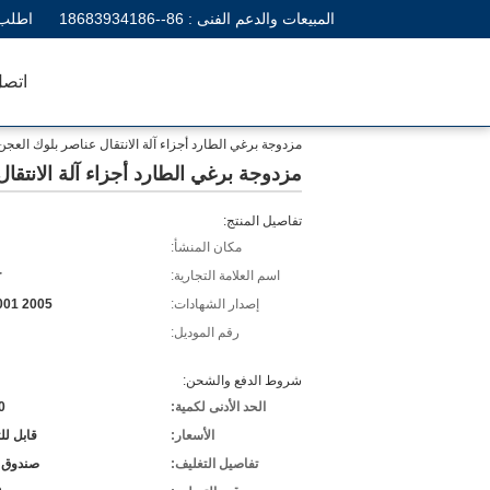
المبيعات والدعم الفنى :
86--18683934186
اطلب 
اتصل
مزدوجة برغي الطارد أجزاء آلة الانتقال عناصر بلوك العجن
مزدوجة برغي الطارد أجزاء آلة الانتقا
تفاصيل المنتج:
مكان المنشأ:
اسم العلامة التجارية:
r
إصدار الشهادات:
001 2005
رقم الموديل:
شروط الدفع والشحن:
الحد الأدنى لكمية:
10 
الأسعار:
قابل ل
تفاصيل التغليف:
صندوق 