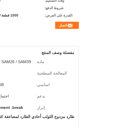
وقت التسليم:
0
شروط الدفع:
القدرة على العرض:
1000 قطعة / شهريا
اتصل
مفصلة وصف المنتج
مادة:
10 / SAM26 / SAM39
المعالجة السطحية:
اساسي:
، GB
يدعم:
اجتماع
إبراز:
break
,
ement
طارد مزدوج اللولب أحادي الطارد لمضاعفة كتل