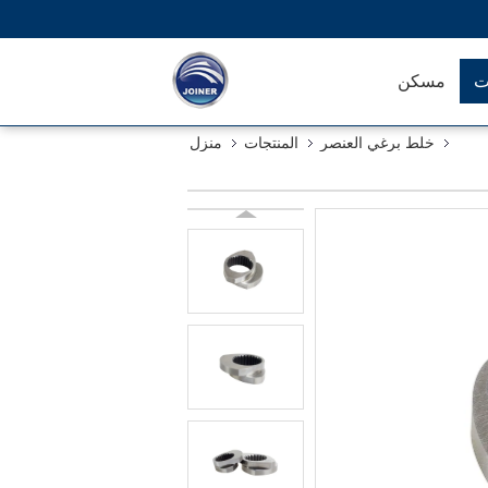
ت
مسكن
خلط برغي العنصر
المنتجات
منزل