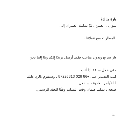
ارة هناك؟
) يمكنك الطيران إلى
طار ؛جميع عملائنا ،
8722631 ، وسنقوم بالرد عليك
نا.