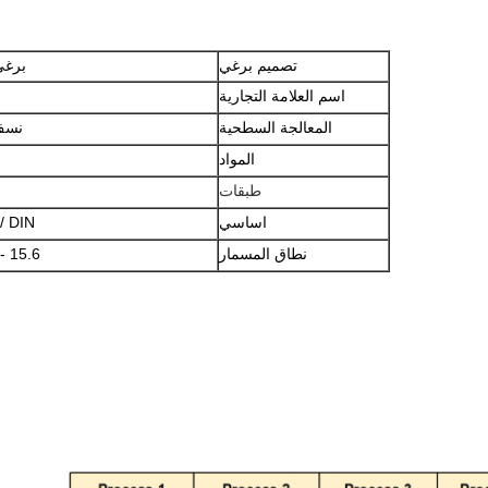
تصميم برغي
برغي
اسم العلامة التجارية
المعالجة السطحية
نسف
المواد
طبقات
اساسي
GB / DIN
نطاق المسمار
15.6 - 400 مم