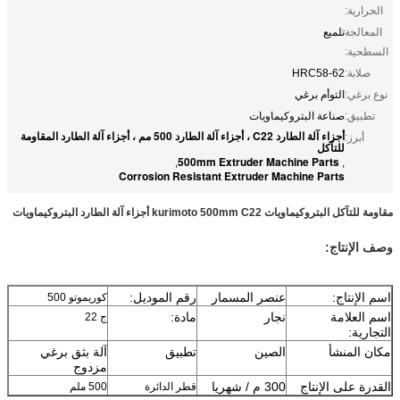
الحرارية:
المعالجة
تلميع
السطحية:
صلابة:
HRC58-62
نوع برغي:
التوأم برغي
تطبيق:
صناعة البتروكيماويات
أجزاء آلة الطارد C22 ، أجزاء آلة الطارد 500 مم ، أجزاء آلة الطارد المقاومة
أبرز:
للتآكل
500mm Extruder Machine Parts
,
,
Corrosion Resistant Extruder Machine Parts
مقاومة للتآكل البتروكيماويات kurimoto 500mm C22 أجزاء آلة الطارد البتروكيماويات
وصف الإنتاج:
اسم الإنتاج:
عنصر المسمار
رقم الموديل:
كوريموتو 500
اسم العلامة
نجار
مادة:
ج 22
التجارية:
مكان المنشأ
الصين
تطبيق
آلة بثق برغي
مزدوج
القدرة على الإنتاج
300 م / شهريا
قطر الدائرة
500 ملم