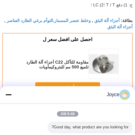
ج: 1) دفع T / T ؛2) LC ؛
أجزاء آلة البثق
وخلط عنصر المسمار,التوأم برغي الطارد العناصر
بطاقة:
,
,
أجزاء آلة البثق
احصل على افضل سعر ل
مقاومة للتآكل C22 أجزاء آلة الطارد
تلميع 500 مم للبتروكيماويات
استمر
Joyce
أجزاء آلة الطارد
أكثر
9:48 AM
Good day, what product are you looking for?