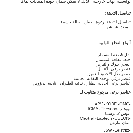
بواسطة جهات خارجية ، لذلك لا يمكن ضمان جودة المنتجات تمامًا.
تفاصيل التعبئة:
تفاصيل التعبئة: رغوة القطن ، حالة خشبية
المنفذ: شنتشن
أنواع القطع اللولبية
نقل قطعة المسمار
خلط قطعة المسمار
العجن بلوك والقرص
عنصر برغي الانتقال
عنصر نقل الأخدود العميق
عنصر برغي لوحدة التغذية الجانبية
عناصر برغي أحادية الطيار ، ثنائية الطيران ، ثلاثية الرؤوس
عناصر برغي مزدوج متناوب لـ
-APV -KOBE -OMC
-بوهلر -ICMA -Thesohn
-بوس
توشيبا
-كيا
-Clextral -Labtech -USEON
-لنتاي -ماريس
-JSW -Leistritz