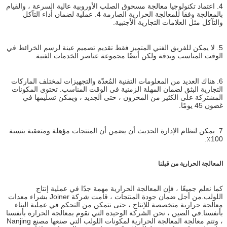
4. اعتماد تكنولوجيا معالجة مسحوق الصلب الأوروبية عالية السرعة ، والقيام
بالمعالجة وفقا للمعالجة الحرارية الصارمة 4. عملية لضمان أداء التآكل
والتآكل مثل العلامات التجارية الأجنبية.
5. لا يمكن للفريق الفني المتميز فقط تقديم تصميم عينة لرسم الخرائط في
الوقت المناسب وبدقة ولكن أيضًا مجموعة عناصر الخدمات الفنية.
6. هناك العديد من المعلومات التقنية المُعدّة والتجهيزات لمختلف الماركات
التجارية البثق لضمان المهلة الزمنية في الوقت المناسب. تحتوي المكونات
المشتركة على الكثير من المخزون ، حتى الجديد ، ويمكن تسليمها في
غضون 45 يومًا.
7. يمكن لنظام الإدارة الحديث أن يضمن أن المنتجات مؤهلة ومتعقبة بنسبة
100٪.
المعالجة الحرارية من قبلنا
كما نعلم جميعًا ، فإن المعالجة الحرارية مهمة جدًا في عملية إنتاج
اللولب.من أجل ضمان جودة المنتجات ، قامت شركة Joiner بشراء معدات
معالجة حرارية متخصصة للإنتاج ، حتى نتمكن من التحكم في عملية البناء
بأنفسنا.في الصين ، نحن الشركة الوحيدة التي تقوم بمعالجة الحرارة بأنفسنا
، وتتم معالجة المعالجة الحرارية لمكونات اللولب التي صنعها مصنع Nanjing