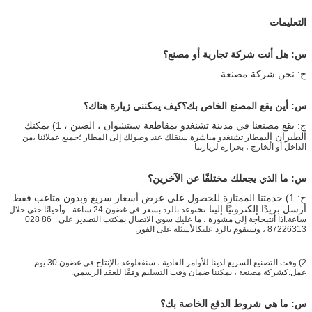
التعليمات
س: هل أنت شركة تجارية أو مصنع؟
ج: نحن شركة مصنعة.
س: أين يقع المصنع الخاص بك؟كيف يمكنني زيارة هناك؟
ج: يقع مصنعنا في مدينة تشنغدو بمقاطعة سيتشوان ، الصين ، 1) يمكنك
الطيران إلى
مطار تشنغدو مباشرة.سنقلك عند وصولك إلى المطار ؛جميع عملائنا ،
من
الداخل أو الخارج ، بحرارة لزيارتنا
س: ما الذي يجعلك مختلفًا عن الآخرين؟
ج: 1) خدمتنا الممتازة للحصول على عرض أسعار سريع وبدون متاعب فقط
أرسل بريدًا إلكترونيًا إلينا نحن
وعد بالرد بسعر في غضون 24 ساعة - وأحيانًا حتى خلال
ساعة.اذا أنت
بحاجة إلى مشورة ، ما عليك سوى الاتصال بمكتب التصدير على +86 028
87226313 ، وسنقوم بالرد عليك
الأسئلة على الفور.
2) وقت التصنيع السريع لدينا للأوامر العادية ، سنفعل
وعد بالإنتاج في غضون 30 يوم
عمل.كشركة مصنعة ، يمكننا ضمان وقت التسليم وفقًا للعقد الرسمي.
س: ما هي شروط الدفع الخاصة بك؟