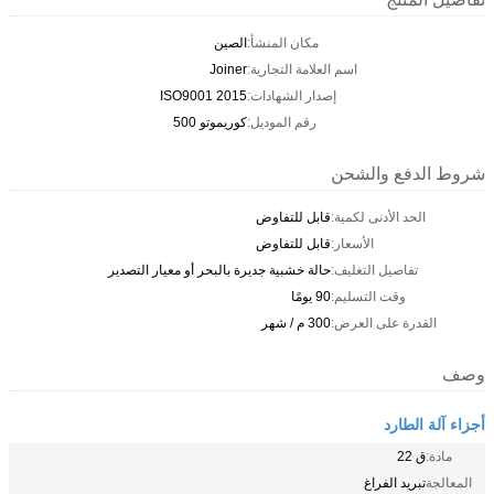
مكان المنشأ:
الصين
اسم العلامة التجارية:
Joiner
إصدار الشهادات:
ISO9001 2015
رقم الموديل:
كوريموتو 500
شروط الدفع والشحن
الحد الأدنى لكمية:
قابل للتفاوض
الأسعار:
قابل للتفاوض
تفاصيل التغليف:
حالة خشبية جديرة بالبحر أو معيار التصدير
وقت التسليم:
90 يومًا
القدرة على العرض:
300 م / شهر
وصف
أجزاء آلة الطارد
مادة:
ق 22
المعالجة
تبريد الفراغ