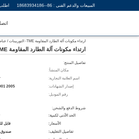
المبيعات والدعم الفنى :
86--18683934186
اطلب 
اتصل
ارتداء مكونات آلة الطارد المقاومة TME- التوربينات / عناصر برغي خلط الأسنان
ارتداء مكونات آلة الطارد المقاومة TME- التوربينات / عناصر برغي خلط الأسنان
تفاصيل المنتج:
مكان المنشأ:
اسم العلامة التجارية:
r
إصدار الشهادات:
001 2005
رقم الموديل:
شروط الدفع والشحن:
الحد الأدنى لكمية:
الأسعار:
قابل ل
تفاصيل التغليف:
صندوق 