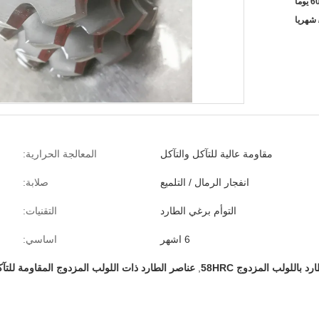
6 يوما
مقاومة عالية للتآكل والتآكل
المعالجة الحرارية:
انفجار الرمال / التلميع
صلابة:
التوأم برغي الطارد
التقنيات:
6 اشهر
اساسي:
د باللولب المزدوج 58HRC
,
عناصر الطارد ذات اللولب المزدوج المقاومة للتآ