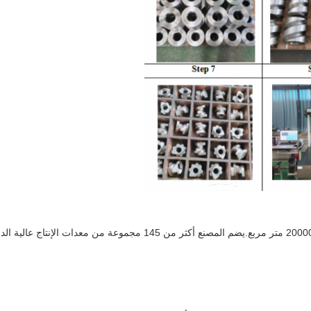
مصنعنا على أحدث طراز ويمتد على أكثر من 20000 متر مربع.يضم المصنع أكثر 