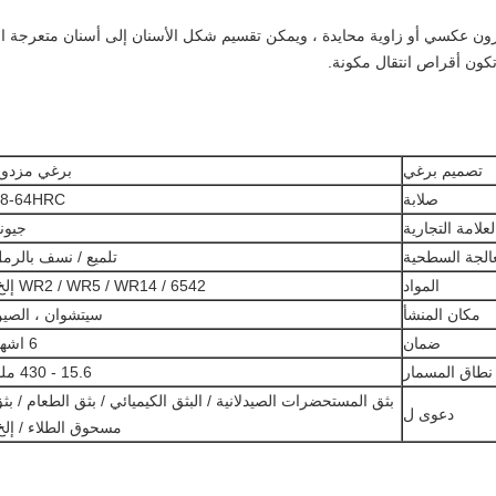
كون أقراص انتقال مكونة.
تصميم برغي
برغي مزدو
صلابة
58-64HRC
علامة التجارية
جيون
الجة السطحية
تلميع / نسف بالرم
المواد
6542 / WR2 / WR5 / WR14 إلخ.
مكان المنشأ
سيتشوان ، الصي
ضمان
6 اشهر
نطاق المسمار
15.6 - 430 ملم
بثق المستحضرات الصيدلانية / البثق الكيميائي / بثق الطعام / بث
دعوى ل
مسحوق الطلاء / إلخ