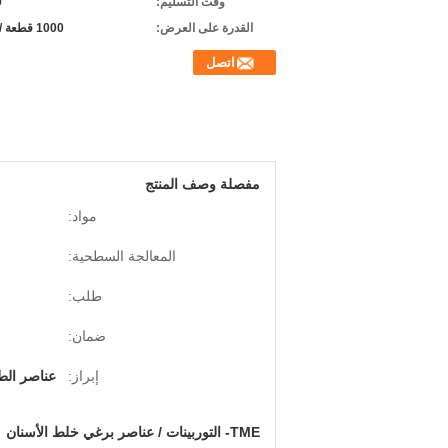
وقت التسليم:
0
القدرة على العرض:
1000 قطعة / شهريا
اتصل
مفصلة وصف المنتج
مواد:
المعالجة السطحية:
طلب:
ضمان:
إبراز:
عناصر الطار
TME- التوربينات / عناصر برغي خلط الأسنان