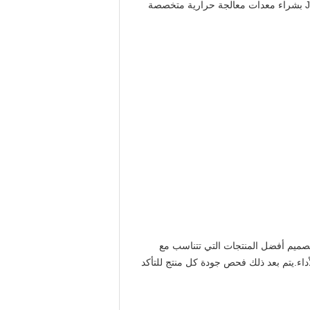
كما نعلم جميعًا ، فإن المعالجة الحرارية مهمة جدًا في عملية إنتاج اللولب.من أجل ضمان جودة المنتجات ، قامت شركة Joiner بشراء معدات معالجة حرارية متخصصة
لتصميم أفضل المنتجات التي تتناسب مع
داء.يتم بعد ذلك فحص جودة كل منتج للتأكد