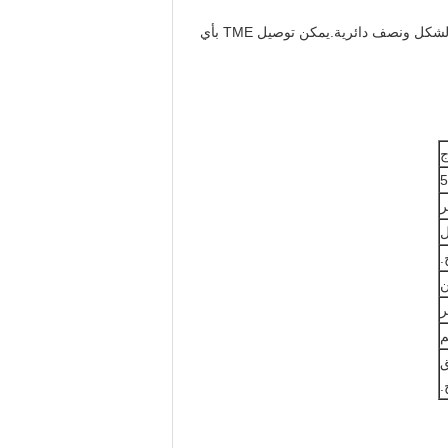
يمكن أن تكون العناصر المسننة TEM ذات حلزون عكسي أو زاوية محايدة ، ويمكن تقسيم شكل الأسنان إلى أسنان متعرجة الشكل ونصف دائرية.يمكن توصيل TME بأي
ج
ر
ل
ن
ق
.