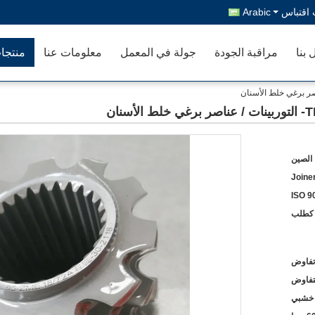
اقتباس
Arabic
 بنا
مراقبة الجودة
جولة في المعمل
معلومات عنا
منتجا
الصين
Joine
ISO 9
كطلب
تفاوض
لتفاوض
خشبي