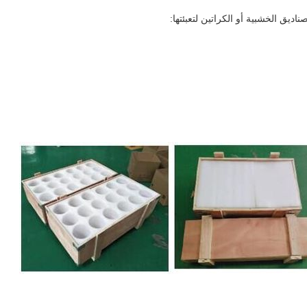
اديق الخشبية أو الكراتين لتعبئتها: