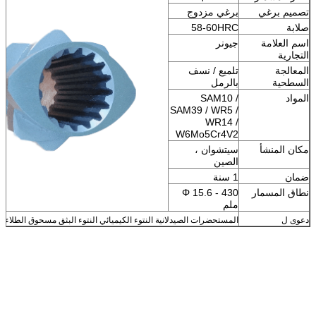
تصميم برغي
برغي مزدوج
صلابة
58-60HRC
اسم العلامة
جيونر
التجارية
المعالجة
تلميع / نسف
السطحية
بالرمل
المواد
SAM10 /
SAM39 / WR5 /
WR14 /
W6Mo5Cr4V2
مكان المنشأ
سيتشوان ،
الصين
ضمان
1 سنة
نطاق المسمار
Φ 15.6 - 430
ملم
دعوى ل
المستحضرات الصيدلانية النتوء الكيميائي النتوء البثق مسحوق الطلاء ال