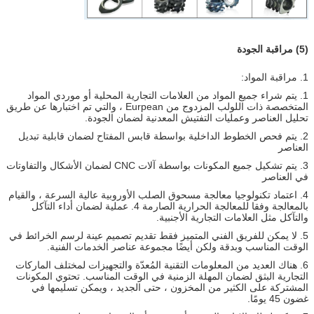
(5) مراقبة الجودة
1. مراقبة المواد:
1. يتم شراء جميع المواد من العلامات التجارية المحلية أو موردي المواد
المتخصصة ذات اللولب المزدوج من Eurpean ، والتي تم اختبارها عن طريق
تحليل العناصر وعمليات التفتيش المعدنية لضمان الجودة.
2. يتم فحص الخطوط الداخلية بواسطة قابس المفتاح لضمان قابلية تبديل
العناصر
3. يتم تشكيل جميع المكونات بواسطة آلات CNC لضمان الأشكال والتفاوتات
في العناصر
4. اعتماد تكنولوجيا معالجة مسحوق الصلب الأوروبية عالية السرعة ، والقيام
بالمعالجة وفقا للمعالجة الحرارية الصارمة 4. عملية لضمان أداء التآكل
والتآكل مثل العلامات التجارية الأجنبية.
5. لا يمكن للفريق الفني المتميز فقط تقديم تصميم عينة لرسم الخرائط في
الوقت المناسب وبدقة ولكن أيضًا مجموعة عناصر الخدمات الفنية.
6. هناك العديد من المعلومات التقنية المُعدّة والتجهيزات لمختلف الماركات
التجارية البثق لضمان المهلة الزمنية في الوقت المناسب. تحتوي المكونات
المشتركة على الكثير من المخزون ، حتى الجديد ، ويمكن تسليمها في
غضون 45 يومًا.