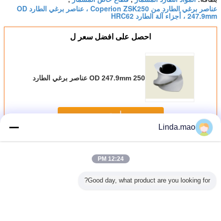
عناصر برغي الطارد من Coperion ZSK250 ، عناصر برغي الطارد OD
247.9mm ، أجزاء آلة الطارد HRC62
احصل على افضل سعر ل
OD 247.9mm 250 عناصر برغي الطارد
استمر
Linda.mao
عناصر المسمار
أكثر
12:24 PM
Good day, what product are you looking for?
ولب الطارد
ZE52 برغي الطارد
70 قالب عجن ثلاثي
عالية المقاومة
التوأم ب
يكي ثنائي
عناصر العجن كتلة
الطيران ، عناصر
للتآكل التوأم برغي
البلاستي
اللولب WR15E
للحصول على الطارد
الطارد ذات اللولب
الطارد أجزاء الطارد
برغي الط
ادة
التوأم برغي الطارد
المزدوج ، حجم
برغي العنصر ل
الغيار TEX65aII