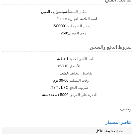
مكان المنشأ:
سيتشوان ، الصين
اسم العلامة التجارية:
Joiner
إصدار الشهادات:
ISO9001
رقم الموديل:
250
شروط الدفع والشحن
الحد الأدنى لكمية:
1 قطعة
الأسعار:
USD10
تفاصيل التغليف:
خشب
وقت التسليم:
30-60 يوم
شروط الدفع:
T / T ، L / C.
القدرة على العرض:
5000 قطعة / سنة
وصف
عناصر المسمار
مادة:
مقاومة التآكل