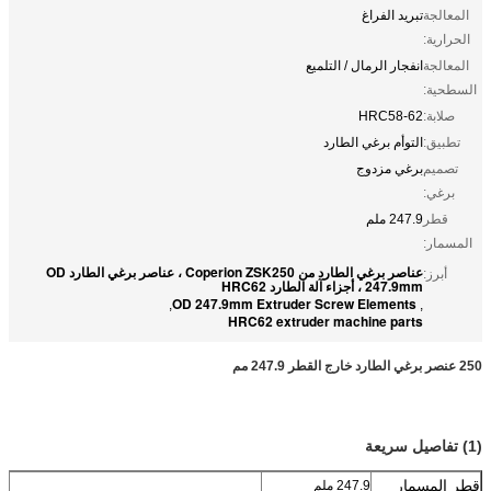
المعالجة
تبريد الفراغ
الحرارية:
المعالجة
انفجار الرمال / التلميع
السطحية:
صلابة:
HRC58-62
تطبيق:
التوأم برغي الطارد
تصميم
برغي مزدوج
برغي:
قطر
247.9 ملم
المسمار:
عناصر برغي الطارد من Coperion ZSK250 ، عناصر برغي الطارد OD
أبرز:
247.9mm ، أجزاء آلة الطارد HRC62
OD 247.9mm Extruder Screw Elements
,
,
HRC62 extruder machine parts
250 عنصر برغي الطارد خارج القطر 247.9 مم
(1) تفاصيل سريعة
قطر المسمار
247.9 ملم