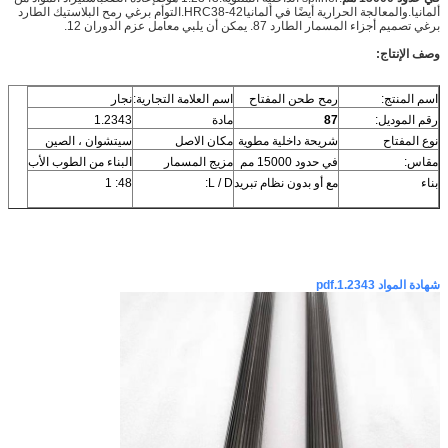
ألمانيا.والمعالجة الحرارية أيضًا في ألمانيا
HRC38-42
.
التوأم برغي رمح البلاستيك الطارد
برغي تصميم أجزاء المسمار الطارد
87. يمكن أن يلبي معامل عزم الدوران 12.
وصف الإنتاج:
اسم المنتج:
رمح طحن المفتاح
اسم العلامة التجارية:
نجار
رقم الموديل:
87
مادة
1.2343
نوع المفتاح
شريحة داخلية مطوية
مكان الاصل
سيتشوان ، الصين
مقاس:
في حدود 15000 مم
مزيج المسمار
البناء من الطوب الأب
بناء
مع أو بدون نظام تبريد
L / D:
48: 1
شهادة المواد 1.2343.pdf