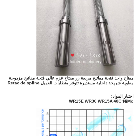
مفتاح واحد فتحة مفاتيح مربعة زر مفتاح عزم عالي فتحة مفاتيح مزدوجة
مطوية شريحة داخلية مستديرة تتوفر متطلبات العميل Retackle spline
اختيار المواد:
WR15E WR30 WR15A 40CrNiMo