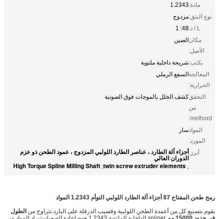
مادة:
1.2343
نوع البثق:
مزدوج
L / د:
48: 1
مكان
الصين
الأصل:
يكتب:
شريحة داخلية ملتوية
المعالجة
السفع الرملي
الحرارية:
التحقق
كشف الخلل بالموجات فوق الصوتية
من
methord:
المواد
سار
المورد:
أجزاء آلة الطارد ، عناصر الطارد اللولبي المزدوج ، عمود الطحن ذو عزم
أبرز:
الدوران العالي
High Torque Spline Milling Shaft
twin screw extruder elements
,
,
رمح طحن المفتاح 87 أجزاء آلة الطارد اللولبي التوأم 1.2343 المواد
نقوم بتصنيع كل من أعمدة الطحن اللولبية وقضيب الدرفلة على البارد.تتراوح من
الطول
في حدود 15000 مم
.spliner الداخلية الملتوية.
1.2343 هو
ص
إعادة الصعب
استيراد المواد من