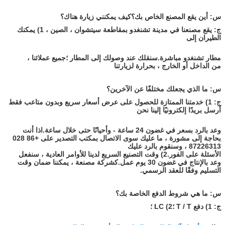
س: أين يقع المصنع الخاص بك؟كيف يمكنني زيارة هناك؟
ج: يقع مصنعنا في مدينة تشنغدو بمقاطعة سيتشوان ، الصين ، 1) يمكنك
الطيران إلى
مطار تشنغدو مباشرة.سنقلك عند وصولك إلى المطار ؛جميع عملائنا ،
من الداخل أو الخارج ، بحرارة لزيارتنا
س: ما الذي يجعلك مختلفًا عن الآخرين؟
ج: 1) خدمتنا الممتازة للحصول على عرض أسعار سريع وبدون متاعب فقط
أرسل بريدًا إلكترونيًا إلينا نحن
وعد بالرد بسعر في غضون 24 ساعة - وأحيانًا حتى خلال ساعة.اذا أنت
بحاجة إلى مشورة ، ما عليك سوى الاتصال بمكتب التصدير على +86 028
87226313 ، وسنقوم بالرد عليك
الأسئلة على الفور.2) وقت التصنيع السريع لدينا للأوامر العادية ، سنفعل
وعد بالإنتاج في غضون 30 يوم عمل.كشركة مصنعة ، يمكننا ضمان وقت
التسليم وفقًا للعقد الرسمي.
س: ما هي شروط الدفع الخاصة بك؟
ج: 1) دفع T / T ؛2) LC ؛