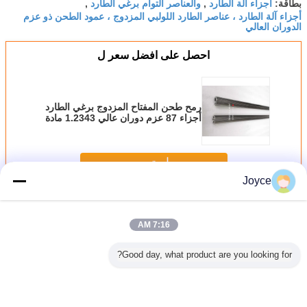
أجزاء آلة الطارد
والعناصر التوأم برغي الطارد
بطاقة:
,
,
أجزاء آلة الطارد ، عناصر الطارد اللولبي المزدوج ، عمود الطحن ذو عزم
الدوران العالي
احصل على افضل سعر ل
رمح طحن المفتاح المزدوج برغي الطارد
أجزاء 87 عزم دوران عالي 1.2343 مادة
استمر
Joyce
التوأم برغي الطارد أجزاء
أكثر
7:16 AM
Good day, what product are you looking for?
Berstorf
أجزاء احتياطية
تصميم أجزاء البثق
15.6-400 mm
مكونات
رغي الطارد
للطاحونة ذات
اللولبي المزدوج
Diameter Twin
اللولبي 
 العناصر
المسامير المزدوجة
بقطر 15.6-400 مم
Screw Extruder
بالتبريد ب
المعتمدة من
ودعم الفيديو الفني
Parts with Involute
أداء صلا