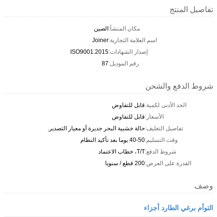
تفاصيل المنتج
مكان المنشأ:
الصين
اسم العلامة التجارية:
Joiner
إصدار الشهادات:
ISO9001.2015
رقم الموديل:
87
شروط الدفع والشحن
الحد الأدنى لكمية:
قابل للتفاوض
الأسعار:
قابل للتفاوض
تفاصيل التغليف:
حالة خشبية البحر جديرة أو معيار التصدير.
وقت التسليم:
40-50 يوما بعد تأكيد النظام
شروط الدفع:
T/T، خطاب الاعتماد
القدرة على العرض:
200 قطع / سنويا
وصف
التوأم برغي الطارد أجزاء