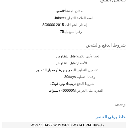
مكان المنشأ:
الصين
اسم العلامة التجارية:
Joiner
إصدار الشهادات:
ISO9000:2015
رقم الموديل:
75
شروط الدفع والشحن
الحد الأدنى لكمية:
قابل للتفاوض
الأسعار:
قابل للتفاوض
تفاصيل التغليف:
البحر جديرة أو معيار التصدير.
وقت التسليم:
30days
شروط الدفع:
ترينيداد وتوباغو/LC
القدرة على العرض:
400000M / سنوات
وصف
خلط برغي العنصر
مادة:
W6Mo5Cr4V2 WR5 WR13 WR14 CPM10V