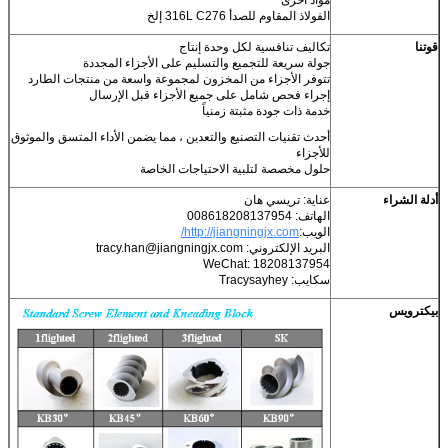
الفولاذ المقاوم للصدأ 316L C276 إلخ
قوتنا
تكاليف تنافسية لكل وحدة إنتاج
جولة سريعة للتجميع والتسليم على الأجزاء المجددة
تتوفر الأجزاء من المخزون لمجموعة واسعة من منتجات الطارد
إجراء فحص شامل على جميع الأجزاء قبل الإرسال
خدمة ذات جودة مثبتة زمنياً
أحدث تقنيات التصنيع والتعدين ، مما يضمن الأداء المتسق والموثوق
للأجزاء
حلول مخصصة لتلبية الاحتياجات الخاصة
أدلة الشراء
عناية: تريسي هان
الهاتف: 008618208137954
الويب:
http://jiangningjx.com/
البريد الإلكتروني: tracy.han@jiangningjx.com
WeChat: 18208137954
سكايب: Tracysayhey
بيكترويس