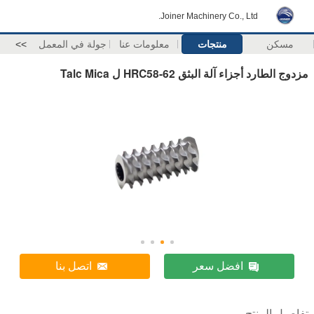
Joiner Machinery Co., Ltd.
مسكن
منتجات
معلومات عنا
جولة في المعمل
>>
مزدوج الطارد أجزاء آلة البثق HRC58-62 ل Talc Mica
افضل سعر
اتصل بنا
تفاصيل المنتج