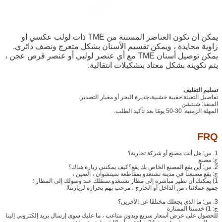
يمكن أن تكون العناصر المسننة من TME ذات لولب عكسي أو
زاوية محايدة ، ويمكن تقسيم الأسنان بشكل متعرج ونصف دائري.
يمكن توصيل أسنان TME مع أي عنصر لولبي أو عنصر قرص عجن ،
يتم تكوينه بشكل معتاد بتشكيلات انتقالية.
تسليم التغليف
تفاصيل التعبئة:
حقيبة خشبية،
جديرة البحر أو معيار التصدير.
المنفذ: شنتشن
المهلة الزمنية: 30-50 يومًا بعد تأكيد الطلب.
FRQ
1. س: هل أنت مصنع أو شركة تجارية؟
ج: مصنع
2. س: أين يقع المصنع الخاص بك يقع؟كيف يمكنني زيارة هناك؟
ج: يقع مصنعنا في مدينة تشنغدو بمقاطعة سيتشوان ، الصين ،
1) يمكنك أن تطير مباشرة إلى مطار تشنغدو.سنقلك عند وصولك إلى المطار ؛
جميع عملائنا ، من الداخل أو الخارج ، مرحب بهم بحرارة لزيارتنا!
3. س: ما الذي يجعلك مختلفًا عن الآخرين؟
ج: 1) خدمتنا الممتازة
للحصول على عرض أسعار سريع وبدون متاعب ، ما عليك سوى إرسال بريد إلكتروني إلينا