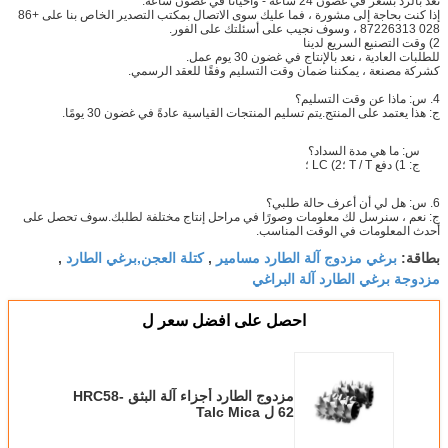
نعد بالرد بسعر في غضون 24 ساعة - وأحيانًا في غضون ساعة.
إذا كنت بحاجة إلى مشورة ، فما عليك سوى الاتصال بمكتب التصدير الخاص بنا على +86
028 87226313 ، وسوف نجيب على أسئلتك على الفور.
2) وقت التصنيع السريع لدينا
للطلبات العادية ، نعد بالإنتاج في غضون 30 يوم عمل.
كشركة مصنعة ، يمكننا ضمان وقت التسليم وفقًا للعقد الرسمي.
4. س: ماذا عن وقت التسليم؟
ج: هذا يعتمد على المنتج.يتم تسليم المنتجات القياسية عادةً في غضون 30 يومًا.
س: ما هي مدة السداد؟
ج: 1) دفع T / T ؛2) LC ؛
6. س: هل لي أن أعرف حالة طلبي؟
ج: نعم ، سنرسل لك معلومات وصورًا في مراحل إنتاج مختلفة لطلبك.سوف تحصل على
أحدث المعلومات في الوقت المناسب.
برغي مزدوج آلة الطارد مسامير
كتلة العجن,برغي الطارد
بطاقة:
,
,
مزدوجة برغي الطارد آلة البراغي
احصل على افضل سعر ل
مزدوج الطارد أجزاء آلة البثق HRC58-
62 ل Talc Mica