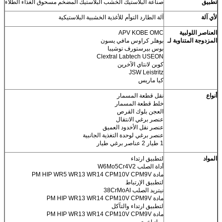
تطبيق
صناعة البلاستيك الخشب البلاستيك المضخم مسحوق الغذاء الطلاء
لأي آلة
آلة الطارد التوأم للأغذية الخشبية البلاستيكية
العناصر اللولبية
APV KOBE OMC
المزدوجة المتناوبة لـ
بوهلر كراوس مافي يسون
بوس بيرستورف توشيبا
Clextral Labtech USEON
كوبن لانتاي الآخرين
JSW Leistritz
كيا ماريس
أنواع
نقل قطعة المسمار
خلط قطعة المسمار
العجن بلوك القرص
عنصر برغي الانتقال
عنصر نقل الأخدود العميق
عنصر برغي لوحدة التغذية الجانبية
1 طيار 2 عناصر برغي طيار
المواد
لتطبيق ارتداء
أداة الصلب W6Mo5Cr4V2
مادة PM HIP WR5 WR13 WR14 CPM10V CPM9V
لتطبيق الإرتباط
نيتريد الصلب 38CrMoAI
مادة PM HIP WR13 WR14 CPM10V CPM9V
لتطبيق ارتداء والتآكل
مادة PM HIP WR13 WR14 CPM10V CPM9V
مواد اخرى