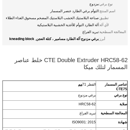
نوع برغي:
مزدوج
اسم المنتج:
التوأم برغي الطارد عنصر المسمار
تطبيق:
صناعة البلاستيك الخشب البلاستيك المضخم مسحوق الغذاء الطلاء
لأي آلة:
آلة الطارد التوأم للأغذية الخشبية البلاستيكية
المعالجة السطحية:
تبريد الفراغ
برغي مزدوج آلة الطارد مسامير ، كتلة العجن
kneading block
أبرز:
,
CTE Double Extruder HRC58-62 خلط عناصر
المسمار لتلك ميكا
عناصر المسمار
القطر 71
م
م
CTE75
نوع برغي
برغي مزدوج
صلابة
HRC58-62
المعالجة السطحية
تبريد الفراغ
شهادة
ISO9001: 2015