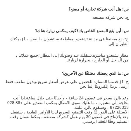
س: هل أنت شركة تجارية أو مصنع؟
ج: نحن شركة مصنعة.
س: أين يقع المصنع الخاص بك؟كيف يمكنني زيارة هناك؟
ج: يقع مصنعنا في مدينة تشنغدو بمقاطعة سيتشوان ، الصين ، 1) يمكنك
الطيران إلى
مطار تشنغدو مباشرة.سنقلك عند وصولك إلى المطار ؛جميع عملائنا ،
من الداخل أو الخارج ، بحرارة لزيارتنا
س: ما الذي يجعلك مختلفًا عن الآخرين؟
ج: 1) خدمتنا الممتازة للحصول على عرض أسعار سريع وبدون متاعب فقط
أرسل بريدًا إلكترونيًا إلينا نحن
وعد بالرد بسعر في غضون 24 ساعة - وأحيانًا حتى خلال ساعة.اذا أنت
بحاجة إلى مشورة ، ما عليك سوى الاتصال بمكتب التصدير على +86 028
87226313 ، وسنقوم بالرد عليك
الأسئلة على الفور.2) وقت التصنيع السريع لدينا للأوامر العادية ، سنفعل
وعد بالإنتاج في غضون 30 يوم عمل.كشركة مصنعة ، يمكننا ضمان وقت
التسليم وفقًا للعقد الرسمي.