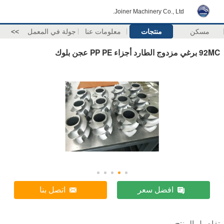
Joiner Machinery Co., Ltd.
مسكن
منتجات
معلومات عنا
جولة في المعمل
>>
92MC برغي مزدوج الطارد أجزاء PP PE عجن بلوك
افضل سعر
اتصل بنا
تفاصيل المنتج