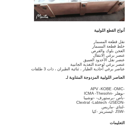
أنواع القطع اللولبية
نقل قطعة المسمار
خلط قطعة المسمار
العجن بلوك والقرص
عنصر برغي الانتقال
عنصر نقل الأخدود العميق
عنصر برغي لوحدة التغذية الجانبية
عناصر برغي أحادية الطيار ، ثنائية الطيران ، ذات 3 طلقات
العناصر اللولبية المزدوجة المتناوبة لـ
-APV -KOBE -OMC
-بوهلر -ICMA -Thesohn
-باص -برستورف- -توشيبا
-Clextral -Labtech -USEON
-لنتاي -ماريس
-JSW -ليستريتز -كيا
التعليمات