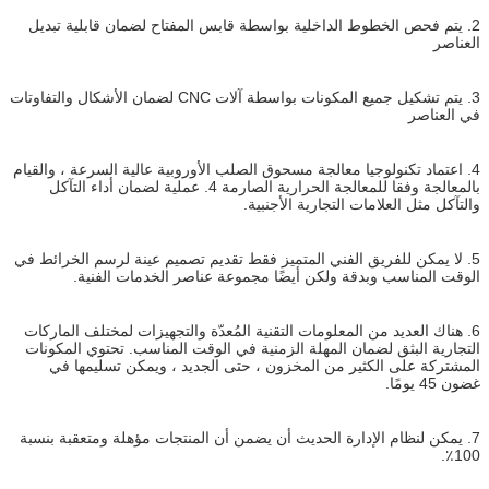
2. يتم فحص الخطوط الداخلية بواسطة قابس المفتاح لضمان قابلية تبديل
العناصر
3. يتم تشكيل جميع المكونات بواسطة آلات CNC لضمان الأشكال والتفاوتات
في العناصر
4. اعتماد تكنولوجيا معالجة مسحوق الصلب الأوروبية عالية السرعة ، والقيام
بالمعالجة وفقا للمعالجة الحرارية الصارمة 4. عملية لضمان أداء التآكل
والتآكل مثل العلامات التجارية الأجنبية.
5. لا يمكن للفريق الفني المتميز فقط تقديم تصميم عينة لرسم الخرائط في
الوقت المناسب وبدقة ولكن أيضًا مجموعة عناصر الخدمات الفنية.
6. هناك العديد من المعلومات التقنية المُعدّة والتجهيزات لمختلف الماركات
التجارية البثق لضمان المهلة الزمنية في الوقت المناسب. تحتوي المكونات
المشتركة على الكثير من المخزون ، حتى الجديد ، ويمكن تسليمها في
غضون 45 يومًا.
7. يمكن لنظام الإدارة الحديث أن يضمن أن المنتجات مؤهلة ومتعقبة بنسبة
100٪.