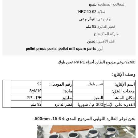
المعالجة السطحية:
تلميع
صلابة:
HRC60-62
نوع برغي:
التوأم برغي
قطر الدائرة:
92 ملم
ماركة الماكينة:
ج
البلد الأصلي:
الصين
pellet press parts
pellet mill spare parts
أبرز:
,
92MC برغي مزدوج الطارد أجزاء PP PE عجن بلوك
وصف الإنتاج:
اسم الإنتاج:
رقم الموديل:
عجن بلوك
92
معدات البثق:
مادة:
SAM10
مكان المنشأ
الصين
تطبيق
PP ، PE
القدرة على الإنتاج
300 م / شهريا
قطر الدائرة
92 ملم
نحن نوفر الطارد اللولبي المزدوج المدى ¢ 15.6- 500mm.