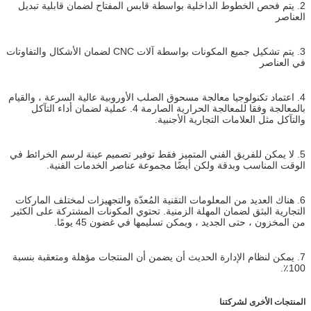
2. يتم فحص الخطوط الداخلية بواسطة قابس المفتاح لضمان قابلية تبديل
العناصر
3. يتم تشكيل جميع المكونات بواسطة آلات CNC لضمان الأشكال والتفاوتات
في العناصر
4. اعتماد تكنولوجيا معالجة مسحوق الصلب الأوروبية عالية السرعة ، والقيام
بالمعالجة وفقا للمعالجة الحرارية الصارمة 4. عملية لضمان أداء التآكل
والتآكل مثل العلامات التجارية الأجنبية.
5. لا يمكن للفريق الفني المتميز فقط توفير تصميم عينة لرسم الخرائط في
الوقت المناسب وبدقة ولكن أيضًا مجموعة عناصر الخدمات الفنية.
6. هناك العديد من المعلومات التقنية المُعدّة والتجهيزات لمختلف الماركات
التجارية البثق لضمان المهلة الزمنية. تحتوي المكونات المشتركة على الكثير
من المخزون ، حتى الجديد ، ويمكن تسليمها في غضون 45 يومًا.
7. يمكن لنظام الإدارة الحديث أن يضمن أن المنتجات مؤهلة ومتعقبة بنسبة
100٪.
المنتجات الأخرى لشركتنا