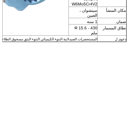
W6Mo5Cr4V2
مكان المنشأ
سيتشوان ،
الصين
ضمان
1 سنة
نطاق المسمار
Φ 15.6 - 430
ملم
دعوى ل
المستحضرات الصيدلانية النتوء الكيميائي النتوء البثق مسحوق الطلاء ال