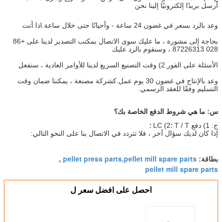
أرسل بريدًا إلكترونيًا إلينا نحن
وعد بالرد بسعر في غضون 24 ساعة - وأحيانًا حتى خلال ساعة.اذا أنت
بحاجة إلى مشورة ، ما عليك سوى الاتصال بمكتب التصدير لدينا على +86
028 87226313 ، وسنقوم بالرد عليك
الأسئلة على الفور.2) وقت التصنيع السريع لدينا للأوامر العادية ، سنفعل
وعد بالإنتاج في غضون 30 يوم عمل.كشركة مصنعة ، يمكننا ضمان وقت
التسليم وفقًا للعقد الرسمي.
س: ما هي شروط الدفع الخاصة بك؟
ج: 1) دفع T / T ؛2) LC ؛
إذا كان لديك سؤال آخر ، فلا تتردد في الاتصال بنا على النحو التالي:
pellet press parts,pellet mill spare parts
بطاقة:
,
pellet mill spare parts
احصل على افضل سعر ل