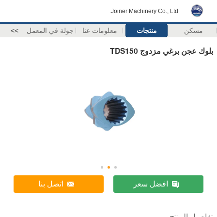
Joiner Machinery Co., Ltd.
مسكن
منتجات
معلومات عنا
جولة في المعمل
>>
بلوك عجن برغي مزدوج TDS150
افضل سعر
اتصل بنا
تفاصيل المنتج