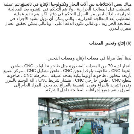
هناك بعض
الاختلافات بين آلات النجار وتكنولوجيا الإنتاج في نانجينغ
.تتم عملية
التشطيب قبل المعالجة الحرارية ، ولا يتم التحكم في التشوه بعد المعالجة
الحرارية ، لذلك ليس من السهل التحكم في دقتها.لكن يتم تنفيذ عملية
التشطيب بعد المعالجة الحرارية ، والتي يمكن أن تزيل تشوه الأجزاء في
المعالجة الحرارية ، وبالتالي تكون الدقة أعلى ، وبالتالي يمكن تحقيق اتصال
صفري للدرز.
(6) إنتاج وفحص المعدات
لدينا أيضًا مزايا في معدات الإنتاج ومعدات الفحص.
النجار لديه 70 من المعدات المتطورة مثل طاحونة اللولب CNC ، طحن
الخيط CNC ، طاحونة بلوك العجن CNC ، طحن تشكيل CNC ، مركز تصنيع
بأربعة محاور ، طاحونة أوتوماتيكية بفتحة عميقة ، مخرطة CNC ، طاحونة
سطح CNC ، طحن خارجي CNC ، منشار شريط CNC ، آلة الوسم بالليزر
وفرن التبريد بالفراغ وفرن التقسية بالفراغ.بعد دخول المواد الخام إلى
السوق ، تتم جميع إجراءات المعالجة داخل الشركة.