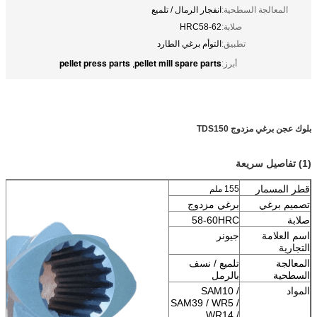
المعالجة السطحية:
انفجار الرمال / تلميع
صلابة:
HRC58-62
تطبيق:
التوأم برغي الطارد
pellet press parts
pellet mill spare parts
أبرز:
,
بلوك عجن برغي مزدوج TDS150
(1) تفاصيل سريعة
قطر المسمار
155 ملم
تصميم برغي
برغي مزدوج
صلابة
58-60HRC
اسم العلامة
جيونر
التجارية
المعالجة
تلميع / نسف
السطحية
بالرمل
المواد
SAM10 /
SAM39 / WR5 /
WR14 /