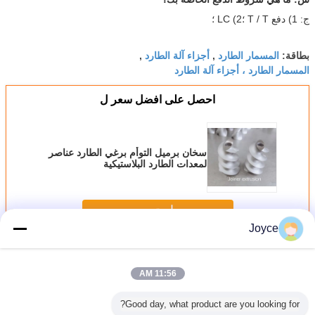
ج: 1) دفع T / T ؛2) LC ؛
المسمار الطارد
أجزاء آلة الطارد
بطاقة:
,
,
المسمار الطارد ، أجزاء آلة الطارد
احصل على افضل سعر ل
سخان برميل التوأم برغي الطارد عناصر
لمعدات الطارد البلاستيكية
استمر
Joyce
كونفي برغي العنصر
أكثر
11:56 AM
Good day, what product are you looking for?