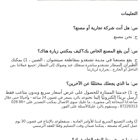
التعليمات
س: هل أنت شركة تجارية أو مصنع؟
ج: نحن مصنع.
س: أين يقع المصنع الخاص بك؟كيف يمكنني زيارة هناك؟
ج: يقع مصنعنا في مدينة تشنغدو بمقاطعة سيتشوان ، الصين ، 1) يمكنك
الطيران إلى
مطار تشنغدو مباشرة.سنقلك عند وصولك إلى المطار ؛جميع عملائنا ،
من
الداخل أو الخارج ، بحرارة لزيارتنا
س: ما الذي يجعلك مختلفًا عن الآخرين؟
ج: 1) خدمتنا الممتازة للحصول على عرض أسعار سريع وبدون متاعب فقط
أرسل بريدًا إلكترونيًا إلينا نحن
وعد بالرد بسعر في غضون 24 ساعة - وأحيانًا حتى خلال
ساعة.اذا أنت
بحاجة إلى مشورة ، ما عليك سوى الاتصال بمكتب التصدير على +86 028
87226313 ، وسنقوم بالرد عليك
الأسئلة على الفور.
2) وقت التصنيع السريع لدينا للأوامر العادية ، سنفعل
وعد بالإنتاج في غضون 30 يوم
عمل.كشركة مصنعة ، يمكننا ضمان وقت التسليم وفقًا للعقد الرسمي.
س: ما هي شروط الدفع الخاصة بك؟