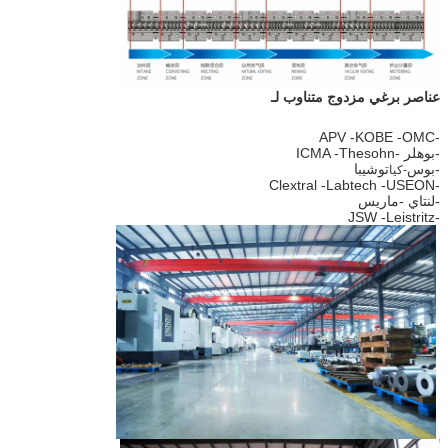
عناصر برغي مزدوج متناوب لـ
-APV -KOBE -OMC
-بوهلر -ICMA -Thesohn
-بوس
توشيبا
-كيا
-Clextral -Labtech -USEON
-لنتاي -ماريس
-JSW -Leistritz