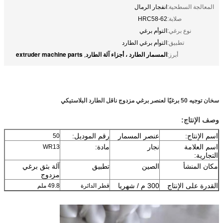
المعالجة السطحية:
انفجار الرمال
صلابة:
HRC58-62
نوع برغي:
التوأم برغي
تطبيق:
التوأم برغي الطارد
المسمار الطارد ، أجزاء آلة الطارد
extruder machine parts
أبرز:
,
سخان توجيه 50 برغيًا لعنصر برغي مزدوج ناقل الطارد البلاستيكي
وصف الإنتاج:
اسم الإنتاج:
عنصر المسمار
رقم الموديل:
50
اسم العلامة
نجار
مادة:
WR13
التجارية:
مكان المنشأ
الصين
تطبيق
آلة بثق برغي
مزدوج
القدرة على الإنتاج
300 م / شهريا
قطر الدائرة
49.8 ملم