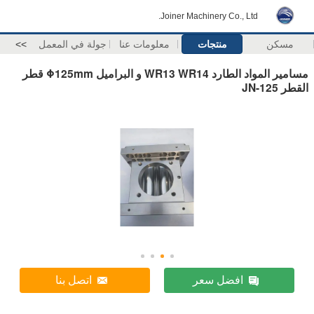
Joiner Machinery Co., Ltd.
مسكن
منتجات
معلومات عنا
جولة في المعمل
>>
مسامير المواد الطارد WR13 WR14 و البراميل Φ125mm قطر
القطر JN-125
افضل سعر
اتصل بنا