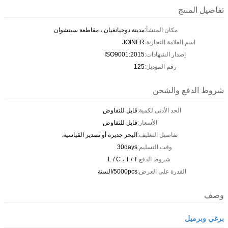
تفاصيل المنتج
مكان المنشأ:
مدينة دوجيانغيان ، مقاطعة سيتشوان
اسم العلامة التجارية:
JOINER
إصدار الشهادات:
ISO9001:2015
رقم الموديل:
125
شروط الدفع والشحن
الحد الأدنى لكمية:
قابل للتفاوض
الأسعار:
قابل للتفاوض
تفاصيل التغليف:
البحر جديرة أو تصدير القياسية.
وقت التسليم:
30days
شروط الدفع:
L / C ، T / T
القدرة على العرض:
5000pcs/السنة
وصف
برغي وبرميل