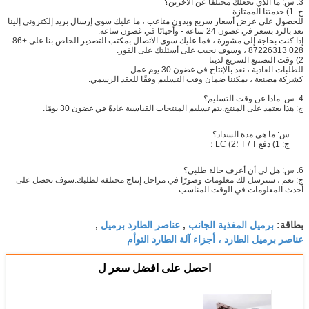
3. س: ما الذي يجعلك مختلفًا عن الآخرين؟
ج: 1) خدمتنا الممتازة
للحصول على عرض أسعار سريع وبدون متاعب ، ما عليك سوى إرسال بريد إلكتروني إلينا
نعد بالرد بسعر في غضون 24 ساعة - وأحيانًا في غضون ساعة.
إذا كنت بحاجة إلى مشورة ، فما عليك سوى الاتصال بمكتب التصدير الخاص بنا على +86
028 87226313 ، وسوف نجيب على أسئلتك على الفور.
2) وقت التصنيع السريع لدينا
للطلبات العادية ، نعد بالإنتاج في غضون 30 يوم عمل.
كشركة مصنعة ، يمكننا ضمان وقت التسليم وفقًا للعقد الرسمي.
4. س: ماذا عن وقت التسليم؟
ج: هذا يعتمد على المنتج.يتم تسليم المنتجات القياسية عادةً في غضون 30 يومًا.
س: ما هي مدة السداد؟
ج: 1) دفع T / T ؛2) LC ؛
6. س: هل لي أن أعرف حالة طلبي؟
ج: نعم ، سنرسل لك معلومات وصورًا في مراحل إنتاج مختلفة لطلبك.سوف تحصل على
أحدث المعلومات في الوقت المناسب.
برميل المغذية الجانب
عناصر الطارد برميل
بطاقة:
,
,
عناصر برميل الطارد ، أجزاء آلة الطارد التوأم
احصل على افضل سعر ل