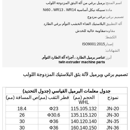
اسم المنتج:
برميل برغي من آلة البثق المزدوجة اللولب
مادة:
سبيكة نيكل أساسية Ni60 ، WR13 ، WR14
تصميم برغي:
برغي مزدوج
آلة التطبيق:
البلاستيك الغذاء الخشب التوأم برغي الطارد
مقاومة
مقاومة عالية للخدش
الكشط:
إصدار
ISO9001:2015
الشهادات:
عناصر برميل الطارد ، أجزاء آلة الطارد التوأم
أبرز:
,
twin extruder machine parts
تصميم برغي وبرميل لآلة بثق البلاستيك المزدوجة اللولب
جدول معلمات البرميل القياسي (جدول التحديد)
نموذج
الحجم (مم)
قطر الثقب (مم)
ص المسافة (مم)
WHL
18.4
Φ23
115.105.132
JN-20
26
Φ30.6
135.115.120
JN-30
30
Φ36
140.120.140
JN-35
30
Φ36
160.140.150
JN-36