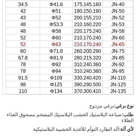
34.5
Φ41.6
175.145.160
JN-40
42
Φ51
190.150.190
JN-50
43
Φ52
200.155.210
JN-52
48
Φ53.3
210.160.220
JN-53
48
Φ58
220.175.240
JN-58
52
Φ60
210.170.240
JN-60
52
Φ63
210.170.240
JN-65
60
Φ71.8
260.200.290
JN-75
67.8
Φ81.9
280.215.320
JN-85
78
Φ92
310.240.360
JN-92
78
Φ94
310.240.360
JN-95
91.5
Φ109
330.240.420
JN-110
98
Φ125
390.290.500
JN-125
110
Φ134
370.300.410
JN-135
نوع برغي:
برغي مزدوج
طلب:
صناعة البلاستيك الخشب البلاستيك المضخم مسحوق الغذاء
الطلاء
لأي آلة:
آلة الطارد التوأم للأغذية الخشبية البلاستيكية