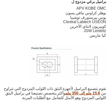
براميل برغي مزدوج ل
APV KOBE OMC
بوهلر كراوس مافي يسون
بوس بيرستورف توشيبا
Clextral Labtech USEON
كوبيريون لانتاي الآخرين
JSW Leistritz
كيا ماريس
نقوم بتصنيع البراميل لأجهزة البثق ذات اللولب المزدوج التي تتراوح
من
15.6 ملم إلى 350 ملم
وأكثر.يتخصص تصنيعنا في براميل البثق
اللولبي المزدوج وهو الأمثل للتعامل مع الطلبات المرنة.