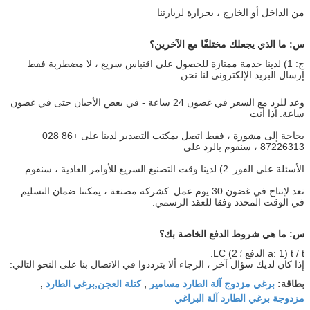
من الداخل أو الخارج ، بحرارة لزيارتنا
س: ما الذي يجعلك مختلفًا مع الآخرين؟
ج: 1) لدينا خدمة ممتازة للحصول على اقتباس سريع ، لا مضطربة فقط
إرسال البريد الإلكتروني لنا نحن
وعد للرد مع السعر في غضون 24 ساعة - في بعض الأحيان حتى في غضون
ساعة.
اذا أنت
بحاجة إلى مشورة ، فقط اتصل بمكتب التصدير لدينا على +86 028
87226313 ، سنقوم بالرد على
الأسئلة على الفور.
2) لدينا وقت التصنيع السريع للأوامر العادية ، سنقوم
نعد لإنتاج في غضون 30 يوم عمل.
كشركة مصنعة ، يمكننا ضمان التسليم
في الوقت المحدد وفقا للعقد الرسمي.
س: ما هي شروط الدفع الخاصة بك؟
a: 1) t / t الدفع ؛
2) LC.
إذا كان لديك سؤال آخر ، الرجاء ألا يترددوا في الاتصال بنا على النحو التالي:
برغي مزدوج آلة الطارد مسامير
كتلة العجن,برغي الطارد
بطاقة:
,
,
مزدوجة برغي الطارد آلة البراغي