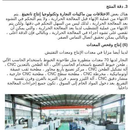
3. دقة المنتج
هناك بعض
الاختلافات بين ماكينات النجارة وتكنولوجيا إنتاج نانجينغ
.
يتم
الانتهاء من عملية الإنهاء قبل المعالجة الحرارية ، ولا يتم التحكم في التشوه
بعد المعالجة الحرارية ، لذلك ليس من السهل التحكم في دقتها.
ولكن يتم
الانتهاء من عملية التشطيب لدينا بعد المعالجة الحرارية ، والتي يمكن أن
تقضي على تشوه أجزاء في المعالجة الحرارية ، وبالتالي فإن الدقة أعلى ،
وبالتالي يمكن تحقيق اتصال التماس الصفر.
(6) إنتاج وفحص المعدات
لدينا أيضا مزايا في معدات الإنتاج ومعدات التفتيش.
النجار لديها 70 معدات متطورة مثل طاحونة الخيوط باستخدام الحاسب الآلي
، طحن خيوط التصنيع باستخدام الحاسب الآلي ، آلة الطحن بالتعدين CNC ،
آلة تشكيل الطحن CNC ، مركز تصنيع بأربع محاور ، مطحنة ثقب عميقة
أوتوماتيكية ، مخرطة CNC ، مطحنة سطح CNC ، مطحنة CNC خارجية ،
منشار دقيق CNC ، آلة الليزر وسم ، فرن التبريد بالفرن وفرن تقسية
التفريغ.
بعد دخول المواد الخام إلى السوق ، تكون جميع إجراءات المعالجة
داخليا.