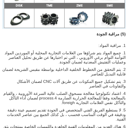
(5) مراقبة الجودة
1. مراقبة المواد:
1. جميع المواد يتم شراؤها من العلامات التجارية المحلية أو الموردين المواد
التوأمة التوأم برغي الأوروبي ، التي تم اختبارها عن طريق تحليل العناصر
وعمليات التفتيش المعدنية لضمان الجودة.
2. يتم التحقق من الخطوط الخلفية الداخلية بواسطة مقبس الشريحة لضمان
قابلية التبديل للعناصر
3. يتم تشكيل جميع المكونات عن طريق آلات CNC لضمان الأشكال
والتفاوتات في العناصر
4. اعتماد تكنولوجيا معالجة مسحوق الصلب عالية السرعة الأوروبية ، والقيام
بالمعالجة وفقا للمعالجة الحرارية الصارمة 4.process لضمان أداء التآكل
والتآكل نفس العلامات التجارية foreigh.
5. لا يستطيع الفريق الفني المتخصص في الجودة تقديم تصميم عينة دقيقة
ودقيقة في الوقت المناسب فحسب ، بل كذلك الجمع بين عناصر الخدمات
الفنية.
6. هناك العديد من المعلومات الفنية الجاهزة واللمسات الخاصة بمنتجات بثق