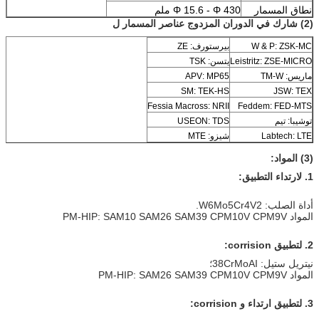
نطاق المسمار
Φ 15.6 - Φ 430 ملم
(2) شارك في الدوران المزدوج عناصر المسمار ل
W & P: ZSK-MC
بيرستورف: ZE
Leistritz: ZSE-MICRO
يتسن: TSK
ماريس: TM-W
APV: MP65
SM: TEK-HS
JSW: TEX
Fessia Macross: NRII
Feddem: FED-MTS
توشيبا: تيم
USEON: TDS
Labtech: LTE
شيزو: MTE
(3) المواد:
1. لارتداء التطبيق:
أداة الصلب: W6Mo5Cr4V2.
المواد PM-HIP: SAM10 SAM26 SAM39 CPM10V CPM9V
2. لتطبيق corrision:
نيتريل ستيل: 38CrMoAI؛
المواد PM-HIP: SAM26 SAM39 CPM10V CPM9V
3. لتطبيق ارتداء و corrision: