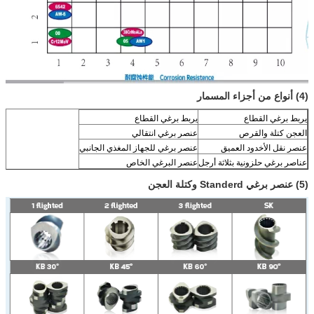
(4) أنواع من أجزاء المسمار
يربط برغي القطاع
يربط برغي القطاع
العجن كتلة والقرص
عنصر برغي انتقالي
عنصر نقل الأخدود العميق
عنصر برغي للجهاز المغذي الجانبي
عناصر برغي حلزونية بثلاثة أرجل
عنصر البرغي الخاص
(5) عنصر برغي Standerd وكتلة العجن