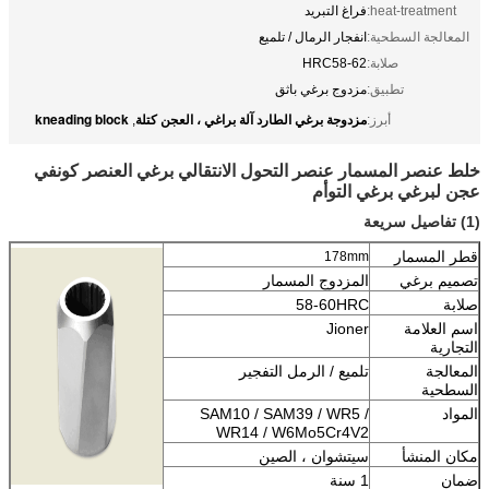
heat-treatment:
فراغ التبريد
المعالجة السطحية:
انفجار الرمال / تلميع
صلابة:
HRC58-62
تطبيق:
مزدوج برغي باثق
مزدوجة برغي الطارد آلة براغي ، العجن كتلة
kneading block
أبرز:
,
خلط عنصر المسمار عنصر التحول الانتقالي برغي العنصر كونفي
عجن لبرغي برغي التوأم
(1) تفاصيل سريعة
قطر المسمار
178mm
تصميم برغي
المزدوج المسمار
صلابة
58-60HRC
اسم العلامة
Jioner
التجارية
المعالجة
تلميع / الرمل التفجير
السطحية
المواد
SAM10 / SAM39 / WR5 /
WR14 / W6Mo5Cr4V2
مكان المنشأ
سيتشوان ، الصين
ضمان
1 سنة