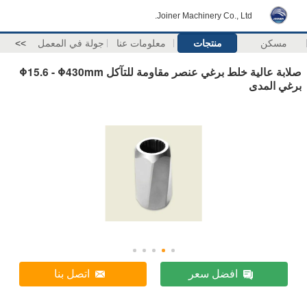
Joiner Machinery Co., Ltd.
مسكن
منتجات
معلومات عنا
جولة في المعمل
>>
صلابة عالية خلط برغي عنصر مقاومة للتآكل Φ15.6 - Φ430mm
برغي المدى
افضل سعر
اتصل بنا