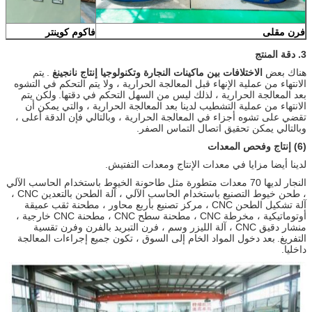
فرن مقلى
فاكوم كوينتر
3. دقة المنتج
هناك بعض
الاختلافات بين ماكينات النجارة وتكنولوجيا إنتاج نانجينغ
.
يتم
الانتهاء من عملية الإنهاء قبل المعالجة الحرارية ، ولا يتم التحكم في التشوه
بعد المعالجة الحرارية ، لذلك ليس من السهل التحكم في دقتها.
ولكن يتم
الانتهاء من عملية التشطيب لدينا بعد المعالجة الحرارية ، والتي يمكن أن
تقضي على تشوه أجزاء في المعالجة الحرارية ، وبالتالي فإن الدقة أعلى ،
وبالتالي يمكن تحقيق اتصال التماس الصفر.
(6) إنتاج وفحص المعدات
لدينا أيضا مزايا في معدات الإنتاج ومعدات التفتيش.
النجار لديها 70 معدات متطورة مثل طاحونة الخيوط باستخدام الحاسب الآلي
، طحن خيوط التصنيع باستخدام الحاسب الآلي ، آلة الطحن بالتعدين CNC ،
آلة تشكيل الطحن CNC ، مركز تصنيع بأربع محاور ، مطحنة ثقب عميقة
أوتوماتيكية ، مخرطة CNC ، مطحنة سطح CNC ، مطحنة CNC خارجية ،
منشار دقيق CNC ، آلة الليزر وسم ، فرن التبريد بالفرن وفرن تقسية
التفريغ.
بعد دخول المواد الخام إلى السوق ، تكون جميع إجراءات المعالجة
داخليا.