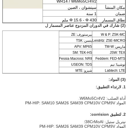
WR14 / W6Mo5Cr4V2
مكان المنشأ
سيتشوان ، الصين
ضمان
1 سنة
نطاق المسمار
Φ 15.6 - Φ 430 ملم
(2) شارك في الدوران المزدوج عناصر المسمار ل
W & P: ZSK-MC
بيرستورف: ZE
Leistritz: ZSE-MICRO
يتسن: TSK
ماريس: TM-W
APV: MP65
SM: TEK-HS
JSW: TEX
Fessia Macross: NRII
Feddem: FED-MTS
توشيبا: تيم
USEON: TDS
Labtech: LTE
شيزو: MTE
(3) المواد:
1. لارتداء التطبيق:
أداة الصلب: W6Mo5Cr4V2.
المواد PM-HIP: SAM10 SAM26 SAM39 CPM10V CPM9V
2. لتطبيق corrision:
نيتريل ستيل: 38CrMoAI؛
المواد PM-HIP: SAM26 SAM39 CPM10V CPM9V