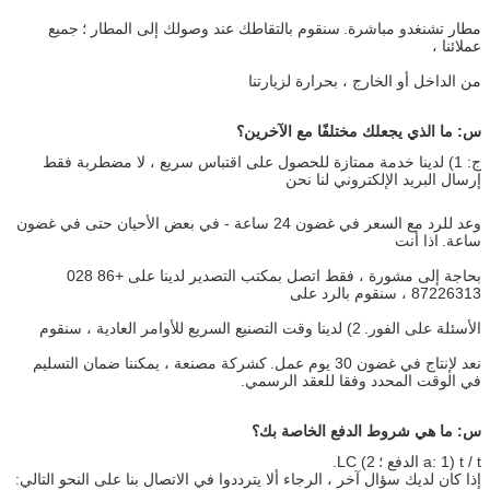
مطار تشنغدو مباشرة.
سنقوم بالتقاطك عند وصولك إلى المطار ؛
جميع
عملائنا ،
من الداخل أو الخارج ، بحرارة لزيارتنا
س: ما الذي يجعلك مختلفًا مع الآخرين؟
ج: 1) لدينا خدمة ممتازة للحصول على اقتباس سريع ، لا مضطربة فقط
إرسال البريد الإلكتروني لنا نحن
وعد للرد مع السعر في غضون 24 ساعة - في بعض الأحيان حتى في غضون
ساعة.
اذا أنت
بحاجة إلى مشورة ، فقط اتصل بمكتب التصدير لدينا على +86 028
87226313 ، سنقوم بالرد على
الأسئلة على الفور.
2) لدينا وقت التصنيع السريع للأوامر العادية ، سنقوم
نعد لإنتاج في غضون 30 يوم عمل.
كشركة مصنعة ، يمكننا ضمان التسليم
في الوقت المحدد وفقا للعقد الرسمي.
س: ما هي شروط الدفع الخاصة بك؟
a: 1) t / t الدفع ؛
2) LC.
إذا كان لديك سؤال آخر ، الرجاء ألا يترددوا في الاتصال بنا على النحو التالي: