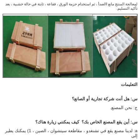
لمعالجة المنتج مانع االصدأ ، ثم استخدام حزمة الورق ، فقاعة ، ثابتة في حالة خشبية ، بعد
تأكيد التسليم.
التعليمات
س: هل أنت شركة تجارية أو الصانع؟
ج: نحن المصنع.
س: أين يقع المصنع الخاص بك؟
كيف يمكنني زيارة هناك؟
a: لدينا مصنع يقع في تشنغدو ، مقاطعة سيتشوان ، الصين ، 1) يمكنك يطير
إلى