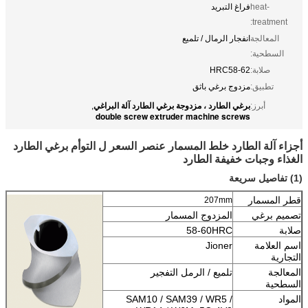
heat-
فراغ التبريد
treatment:
المعالجة
انفجار الرمال / تلميع
السطحية:
صلابة:
HRC58-62
تطبيق:
مزدوج برغي باثق
برغي الطارد ، مزدوجة برغي الطارد آلة البراغي
أبرز:
,
double screw extruder machine screws
أجزاء آلة الطارد خلط المسمار عنصر السعر ل التوأم برغي الطارد
الغذاء وجبات خفيفة الطارد
(1) تفاصيل سريعة
قطر المسمار
207mm
تصميم برغي
المزدوج المسمار
صلابة
58-60HRC
اسم العلامة
Jioner
التجارية
المعالجة
تلميع / الرمل التفجير
السطحية
المواد
SAM10 / SAM39 / WR5 /