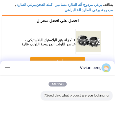
برغي مزدوج آلة الطارد مسامير
كتلة العجن,برغي الطارد
بطاقة:
,
,
مزدوجة برغي الطارد آلة البراغي
احصل على افضل سعر ل
1 أجزاء بثق البلاستيك البلاستيكي ،
عناصر اللولب المزدوجة اللولب عالية
المتانة
استمر
Vivian.peng
خلط برغي العنصر
أكثر
1:43 AM
Good day, what product are you looking for?
ZE77 Si
PM HIP ZME
قطر القصف 177
قطر الرمل 177
قطاعات ع
Covey 
عناصر المسامير
عناصر المسامير
عناصر المسمار
الطارد ذا
Screw ، مادة
المختلطة للمواد
المختلطة لصناعة
الخلط لمصنع
المزدوج
ب الطارد
للجهاز المزدوج في
أطعمة الحيوانات
البتروكيماويات