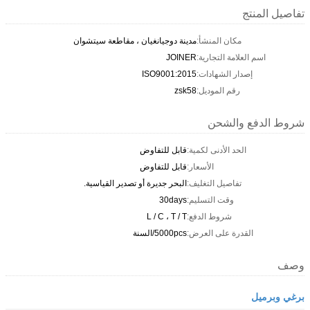
تفاصيل المنتج
مكان المنشأ:
مدينة دوجيانغيان ، مقاطعة سيتشوان
اسم العلامة التجارية:
JOINER
إصدار الشهادات:
ISO9001:2015
رقم الموديل:
zsk58
شروط الدفع والشحن
الحد الأدنى لكمية:
قابل للتفاوض
الأسعار:
قابل للتفاوض
تفاصيل التغليف:
البحر جديرة أو تصدير القياسية.
وقت التسليم:
30days
شروط الدفع:
L / C ، T / T
القدرة على العرض:
5000pcs/السنة
وصف
برغي وبرميل