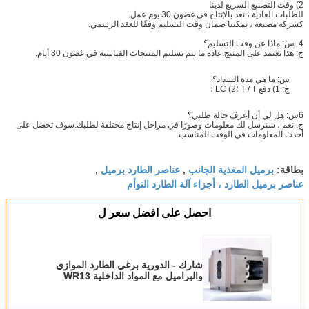
2) وقت التصنيع السريع لدينا
للطلبات العادية ، نعد بالإنتاج في غضون 30 يوم عمل.
كشركة مصنعة ، يمكننا ضمان وقت التسليم وفقًا للعقد الرسمي.
4
. س: ماذا عن وقت التسليم؟
ج: هذا يعتمد على المنتج.عادة ما يتم تسليم المنتجات القياسية في غضون 30
أيام.
س: ما هي مدة السداد؟
ج: 1) دفع T / T ؛2) LC ؛
6
س: هل لي أن أعرف حالة طلبي؟
ج: نعم ، سنرسل لك معلومات وصورًا في مراحل إنتاج مختلفة لطلبك.سوف تحصل على
أحدث المعلومات في الوقت المناسب.
برميل المغذية الجانب
عناصر الطارد برميل
بطاقة:
,
,
عناصر برميل الطارد ، أجزاء آلة الطارد التوأم
احصل على افضل سعر ل
شارك - الدورية برغي الطارد الموازي
والبراميل مع المواد الداخلية WR13