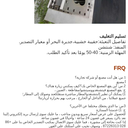
تسليم التغليف
تفاصيل التعبئة:
حقيبة خشبية،
جديرة البحر أو معيار التصدير.
المنفذ: شنتشن
المهلة الزمنية: 40-50 يومًا بعد تأكيد الطلب.
FRQ
.
س: هل أنت مصنع أو شركة تجارية؟
1
أ:
مصنع
2
.س: أين يقع المصنع الخاص بك؟كيف يمكنني زيارة هناك؟
ج: يقع المصنع في
تشنغدو
و
سيتشوان
مقاطعة ، الصين ،
1) يمكنك أن تطير إلى
تشنغدو
المطار مباشرة.سنقلك
عند وصولك إلى المطار
؛
جميع عملائنا ، من الداخل أو الخارج ، مرحب بهم بحرارة لزيارتنا!
3
س: ما الذي يجعلك مختلفا عن الآخرين؟
ج: 1) خدمتنا الممتازة
للحصول على عرض أسعار سريع وبدون متاعب ، ما عليك سوى إرسال بريد إلكتروني إلينا
نعد بالرد بسعر في غضون 24 ساعة - وأحيانًا في غضون ساعة.
إذا كنت بحاجة إلى مشورة ، فما عليك سوى الاتصال بمكتب التصدير الخاص بنا على +86
028 87226313 ، وسوف نجيب على أسئلتك على الفور.