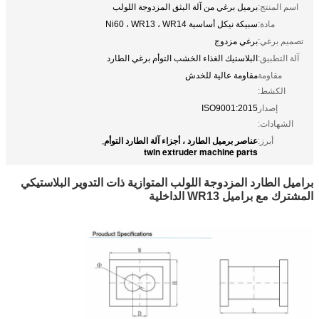
اسم المنتج:
برميل برغي من آلة البثق المزدوجة اللولب
مادة:
سبيكة نيكل أساسية Ni60 ، WR13 ، WR14
تصميم برغي:
برغي مزدوج
آلة التطبيق:
البلاستيك الغذاء الخشب التوأم برغي الطارد
مقاومة
مقاومة عالية للخدش
الكشط:
إصدار
ISO9001:2015
الشهادات:
عناصر برميل الطارد ، أجزاء آلة الطارد التوأم
أبرز:
,
twin extruder machine parts
براميل الطارد المزدوجة اللولب المتوازية ذات التدوير البلاستيكي
المشترك مع براميل WR13 الداخلية