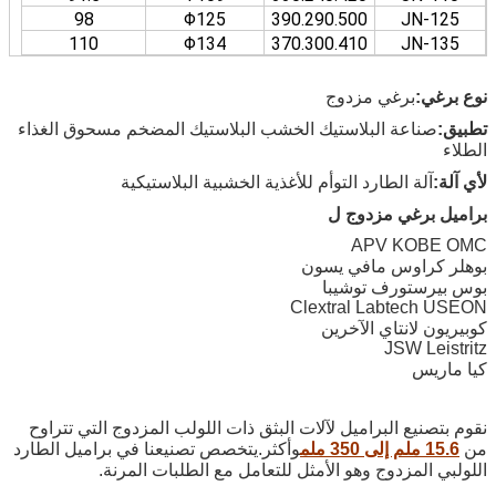
98
Φ125
390.290.500
JN-125
110
Φ134
370.300.410
JN-135
نوع برغي:
برغي مزدوج
تطبيق:
صناعة البلاستيك الخشب البلاستيك المضخم مسحوق الغذاء
الطلاء
لأي آلة:
آلة الطارد التوأم للأغذية الخشبية البلاستيكية
براميل برغي مزدوج ل
APV KOBE OMC
بوهلر كراوس مافي يسون
بوس بيرستورف توشيبا
Clextral Labtech USEON
كوبيريون لانتاي الآخرين
JSW Leistritz
كيا ماريس
نقوم بتصنيع البراميل لآلات البثق ذات اللولب المزدوج التي تتراوح
من
15.6 ملم إلى 350 ملم
وأكثر.يتخصص تصنيعنا في براميل الطارد
اللولبي المزدوج وهو الأمثل للتعامل مع الطلبات المرنة.