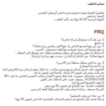
تسليم التغليف
تفاصيل التعبئة:
حقيبة خشبية،
جديرة البحر أو معيار التصدير.
المنفذ: شنتشن
المهلة الزمنية: 30-50 يومًا بعد تأكيد الطلب.
FRQ
1. س: هل أنت مصنع أو شركة تجارية؟
ج: مصنع
2. س: أين يقع المصنع الخاص بك يقع؟كيف يمكنني زيارة هناك؟
ج: يقع مصنعنا في مدينة تشنغدو بمقاطعة سيتشوان ، الصين ،
1) يمكنك أن تطير مباشرة إلى مطار تشنغدو.سنقلك عند وصولك إلى المطار ؛
جميع عملائنا ، من الداخل أو الخارج ، مرحب بهم بحرارة لزيارتنا!
3. س: ما الذي يجعلك مختلفًا عن الآخرين؟
ج: 1) خدمتنا الممتازة
للحصول على عرض أسعار سريع وبدون متاعب ، ما عليك سوى إرسال بريد إلكتروني إلينا
نعد بالرد بسعر في غضون 24 ساعة - وأحيانًا في غضون ساعة.
إذا كنت بحاجة إلى مشورة ، فما عليك سوى الاتصال بمكتب التصدير الخاص بنا على +86
028 87226313 ، وسوف نجيب على أسئلتك على الفور.
2) وقت التصنيع السريع لدينا
للطلبات العادية ، نعد بالإنتاج في غضون 30 يوم عمل.
كشركة مصنعة ، يمكننا ضمان وقت التسليم وفقًا للعقد الرسمي.
4. س: ماذا عن وقت التسليم؟
ج: هذا يعتمد على المنتج.يتم تسليم المنتجات القياسية عادةً في غضون 30 يومًا.