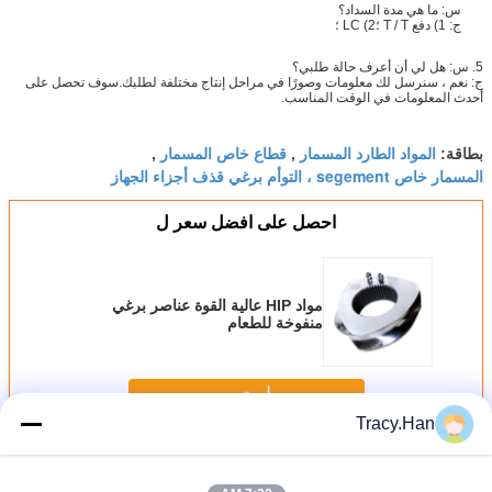
س: ما هي مدة السداد؟
ج: 1) دفع T / T ؛2) LC ؛
5. س: هل لي أن أعرف حالة طلبي؟
ج: نعم ، سنرسل لك معلومات وصورًا في مراحل إنتاج مختلفة لطلبك.سوف تحصل على
أحدث المعلومات في الوقت المناسب.
المواد الطارد المسمار
قطاع خاص المسمار
بطاقة:
,
,
المسمار خاص segement ، التوأم برغي قذف أجزاء الجهاز
احصل على افضل سعر ل
مواد HIP عالية القوة عناصر برغي
منفوخة للطعام
استمر
Tracy.Han
عناصر المسمار
أكثر