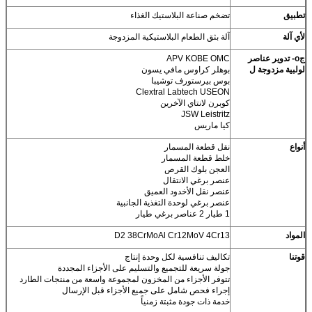
تطبيق
تضخم صناعة البلاستيك الغذاء
لأي آلة
آلة بثق الطعام البلاستيكية المزدوجة
ج
o- تدوير عناصر
APV KOBE OMC
لولبية مزدوجة ل
بوهلر كراوس مافي يسون
بوس بيرستورف توشيبا
Clextral Labtech USEON
كوبرن لانتاي الآخرين
JSW Leistritz
كيا ماريس
أنواع
نقل قطعة المسمار
خلط قطعة المسمار
العجن بلوك القرص
عنصر برغي الانتقال
عنصر نقل الأخدود العميق
عنصر برغي لوحدة التغذية الجانبية
1 طيار 2 عناصر برغي طيار
المواد
D2 38CrMoAl Cr12MoV 4Cr13
قوتنا
تكاليف تنافسية لكل وحدة إنتاج
جولة سريعة للتجميع والتسليم على الأجزاء المجددة
تتوفر الأجزاء من المخزون لمجموعة واسعة من منتجات الطارد
إجراء فحص شامل على جميع الأجزاء قبل الإرسال
خدمة ذات جودة مثبتة زمنياً