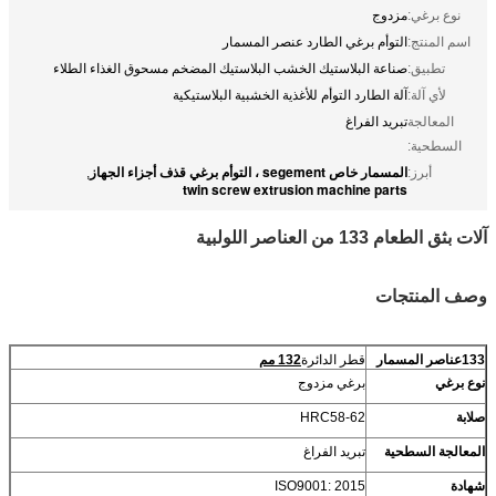
نوع برغي:
مزدوج
اسم المنتج:
التوأم برغي الطارد عنصر المسمار
تطبيق:
صناعة البلاستيك الخشب البلاستيك المضخم مسحوق الغذاء الطلاء
لأي آلة:
آلة الطارد التوأم للأغذية الخشبية البلاستيكية
المعالجة
تبريد الفراغ
السطحية:
المسمار خاص segement ، التوأم برغي قذف أجزاء الجهاز
أبرز:
,
twin screw extrusion machine parts
آلات بثق الطعام 133 من العناصر اللولبية
وصف المنتجات
133
عناصر المسمار
قطر الدائرة
132 م
م
نوع برغي
برغي مزدوج
صلابة
HRC58-62
المعالجة السطحية
تبريد الفراغ
شهادة
ISO9001: 2015