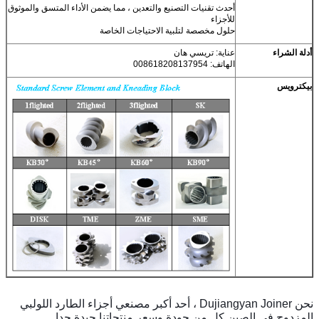
أحدث تقنيات التصنيع والتعدين ، مما يضمن الأداء المتسق والموثوق
للأجزاء
حلول مخصصة لتلبية الاحتياجات الخاصة
أدلة الشراء
عناية: تريسي هان
الهاتف: 008618208137954
بيكترويس
نحن Dujiangyan Joiner ، أحد أكبر مصنعي أجزاء الطارد اللولبي
المزدوج في الصين.كل من جودة وسعر منتجاتنا جيدة جدا.