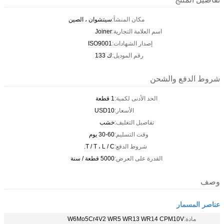
مكان المنشأ:
سيتشوان ، الصين
اسم العلامة التجارية:
Joiner
إصدار الشهادات:
ISO9001
رقم الموديل:
ك 133
شروط الدفع والشحن
الحد الأدنى لكمية:
1 قطعة
الأسعار:
USD10
تفاصيل التغليف:
خشب
وقت التسليم:
30-60 يوم
شروط الدفع:
T / T ، L / C.
القدرة على العرض:
5000 قطعة / سنة
وصف
عناصر المسمار
مادة:
W6Mo5Cr4V2 WR5 WR13 WR14 CPM10V